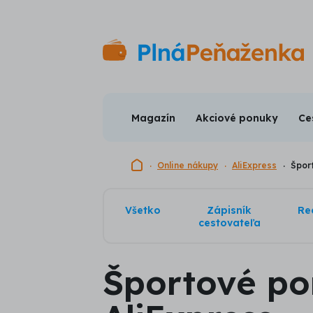
Magazín
Akciové ponuky
Ce
Domovská stránka
Online nákupy
AliExpress
Špor
Všetko
Zápisník
Re
cestovateľa
Športové p