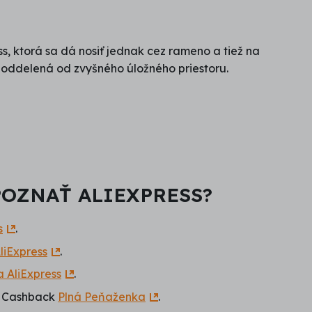
s, ktorá sa dá nosiť jednak cez rameno a tiež na
e oddelená od zvyšného úložného priestoru.
POZNAŤ ALIEXPRESS?
s
.
liExpress
.
 AliExpress
.
 s Cashback
Plná Peňaženka
.