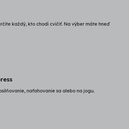
čite každý, kto chodí cvičiť. Na výber máte hneď
press
silňovanie, naťahovanie sa alebo na jogu.