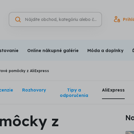
Hľadať
Prihl
Vyhľadávanie
(nepovinné)
stovanie
Online nákupné galérie
Móda a doplnky
tové pomôcky z AliExpress
cenzie
Rozhovory
Tipy a
AliExpress
odporučenia
omôcky z
Na