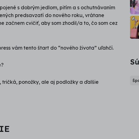
 spojené s dobrým jedlom, pitím a s ochutnávaním
lených predsavzatí do nového roku, vrátane
 začnem cvičiť, aby som zhodil/a to, čo som cez
ress vám tento štart do “nového života” uľahčí.
Sú
e?
Špo
 tričká, ponožky, ale aj podložky a ďalšie
IE