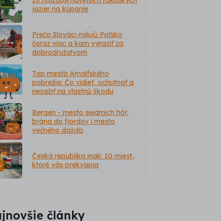
jazier na kúpanie
Prečo Slováci milujú Poľsko
čoraz viac a kam vyraziť za
dobrodružstvom
Top mestá Amalfského
pobrežia: Čo vidieť, ochutnať a
nezažiť na vlastnú škodu
Bergen - mesto siedmich hôr,
brána do fjordov i mesto
večného dažďa
Česká republika inak: 10 miest,
ktoré vás prekvapia
jnovšie články