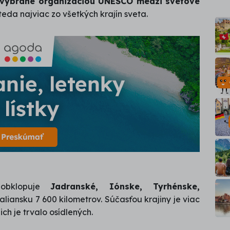
i vybrané organizáciou UNESCO medzi svetové
teda najviac zo všetkých krajín sveta.
 obklopuje
Jadranské, Iónske, Tyrhénske,
Taliansku 7 600 kilometrov. Súčasťou krajiny je viac
ch je trvalo osídlených.