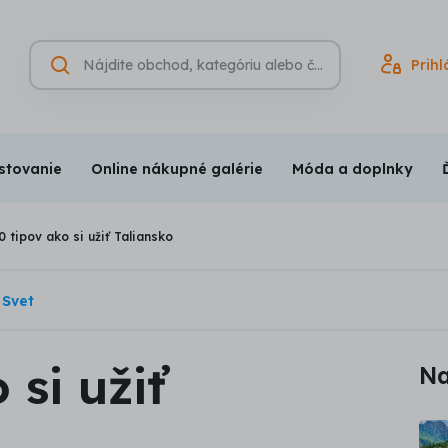
Hľadať
Prihl
Vyhľadávanie
(nepovinné)
stovanie
Online nákupné galérie
Móda a doplnky
0 tipov ako si užiť Taliansko
Svet
 si užiť
Na