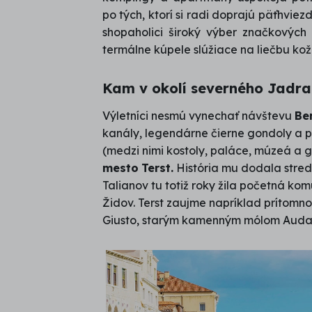
po tých, ktorí si radi doprajú päťhviez
shopaholici široký výber značkovýc
termálne kúpele slúžiace na liečbu ko
Kam v okolí severného Jadra
Výletníci nesmú vynechať návštevu
Be
kanály, legendárne čierne gondoly a 
(medzi nimi kostoly, paláce, múzeá a g
mesto
Terst.
História mu dodala stre
Talianov tu totiž roky žila početná ko
Židov. Terst zaujme napríklad prítomn
Giusto, starým kamenným mólom Aud