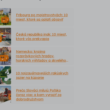
Fribourg po majstrovstvách: 10
miest, ktoré sa oplatí objaviť
Česká republika inak: 10 miest,
ktoré vás prekvapia
Nemecko: krajina
rozprávkových hradov,
horských výhľadov a skvelého
jedla
10 najzaujímavejších rakúskych
jazier na kúpanie
Prečo Slováci milujú Poľsko
čoraz viac a kam vyraziť za
dobrodružstvom