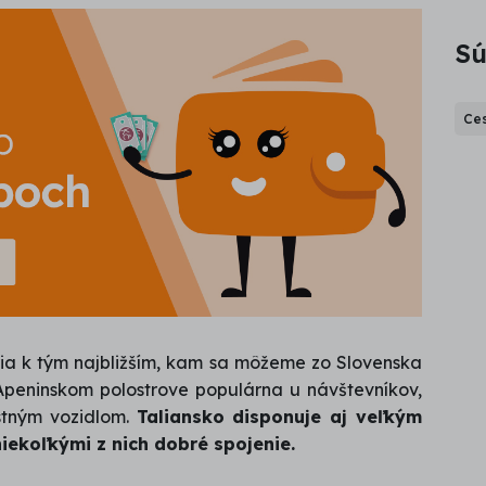
Sú
Ces
ia k tým najbližším, kam sa môžeme zo Slovenska
Apeninskom polostrove populárna u návštevníkov,
astným vozidlom.
Taliansko disponuje aj veľkým
iekoľkými z nich dobré spojenie.