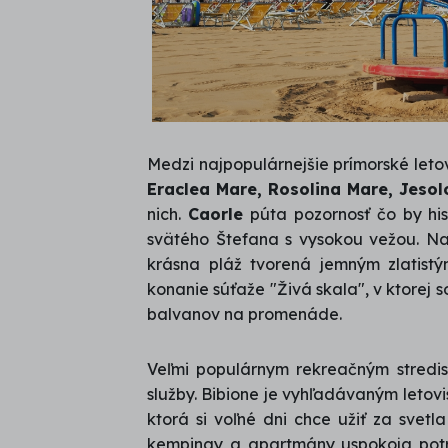
Medzi najpopulárnejšie prímorské letov
Eraclea Mare, Rosolina Mare, Jesolo
nich.
Caorle
púta pozornosť čo by his
svätého Štefana s vysokou vežou. N
krásna pláž tvorená jemným zlatist
konanie súťaže "Živá skala", v ktorej
balvanov na promenáde.
Veľmi populárnym rekreačným stredi
služby. Bibione je vyhľadávaným letovi
ktorá si voľné dni chce užiť za svetla
kempingy a apartmány uspokoja potr