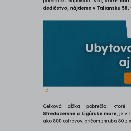
pamiatok. Napríklad tých,
ktoré bol
dedičstvo, nájdeme v Taliansku 58,
Celková dĺžka pobrežia, ktoré
Stredozemné a Ligúrske more,
je v 
ako 800 ostrovov, pričom zhruba 80 z ni