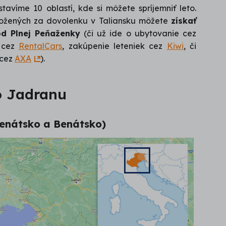
avíme 10 oblastí, kde si môžete spríjemniť leto.
ložených za dovolenku v Taliansku môžete
získať
d Plnej Peňaženky
(či už ide o ubytovanie cez
a cez
RentalCars
, zakúpenie leteniek cez
Kiwi
, či
 cez
AXA
).
ho Jadranu
 Benátsko a Benátsko)