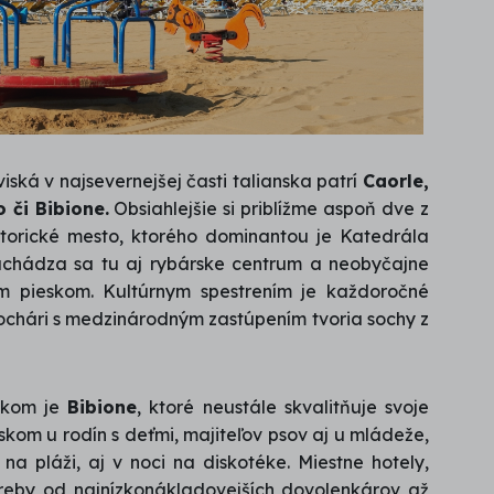
iská v najsevernejšej časti talianska patrí
Caorle,
 či Bibione.
Obsiahlejšie si priblížme aspoň dve z
torické mesto, ktorého dominantou je Katedrála
achádza sa tu aj rybárske centrum a neobyčajne
ým pieskom. Kultúrnym spestrením je každoročné
 sochári s medzinárodným zastúpením tvoria sochy z
skom je
Bibione
, ktoré neustále skvalitňuje svoje
skom u rodín s deťmi, majiteľov psov aj u mládeže,
 na pláži, aj v noci na diskotéke. Miestne hotely,
eby od najnízkonákladovejších dovolenkárov až