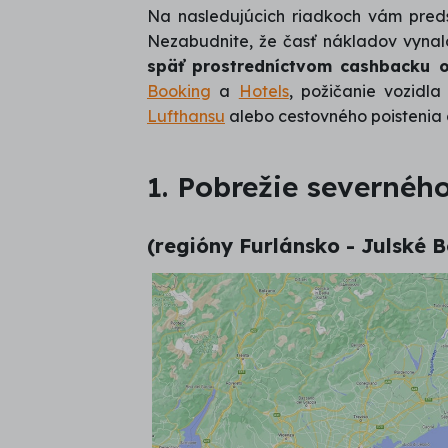
Na nasledujúcich riadkoch vám predst
Nezabudnite, že časť nákladov vyna
späť prostredníctvom cashbacku o
Booking
a
Hotels
, požičanie vozidl
Lufthansu
alebo cestovného poistenia
1. Pobrežie severné
(regióny Furlánsko - Julské