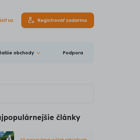
ásiť sa
Registrovať zadarmo
Ďalšie obchody
Podpora
jpopulárnejšie články
10 najzaujímavejších rakúskych