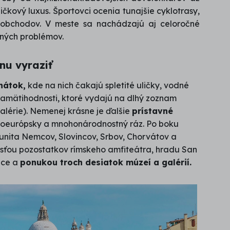
dičkový luxus. Športovci ocenia tunajšie cyklotrasy,
h obchodov. V meste sa nachádzajú aj celoročné
žných problémov.
nu vyraziť
nátok,
kde na nich čakajú spletité uličky, vodné
pamätihodnosti, ktoré vydajú na dlhý zoznam
alérie). Nemenej krásne je ďalšie
prístavné
doeurópsky a mnohonárodnostný ráz. Po boku
munita Nemcov, Slovincov, Srbov, Chorvátov a
osťou pozostatkov rímskeho amfiteátra, hradu San
ace a
ponukou troch desiatok múzeí a galérií.