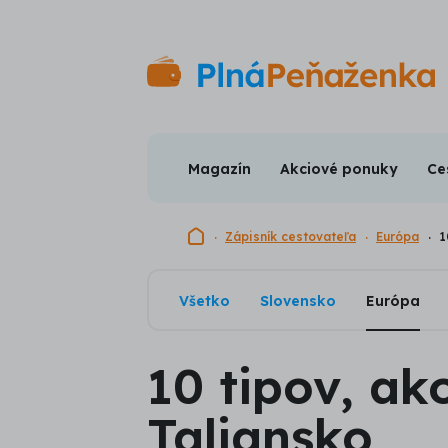
Magazín
Akciové ponuky
Ce
Domovská stránka
Zápisník cestovateľa
Európa
1
Všetko
Slovensko
Európa
10 tipov, ako
Taliansko