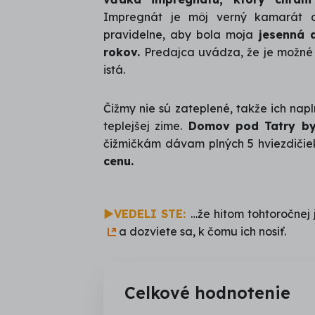
Impregnát je môj verný kamarát
pravidelne, aby bola moja
jesenná a
rokov.
Predajca uvádza, že je možné t
istá.
Čižmy nie sú zateplené, takže ich napl
teplejšej zime.
Domov pod Tatry by 
čižmičkám dávam plných 5 hviezdičiek
cenu.
►VEDELI STE:
…že hitom tohtoročnej
a dozviete sa, k čomu ich nosiť.
Celkové hodnotenie