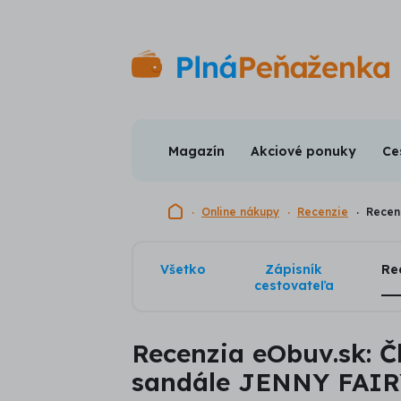
Magazín
Akciové ponuky
Ce
Domovská stránka
Online nákupy
Recenzie
Recen
Všetko
Zápisník
Re
cestovateľa
Recenzia eObuv.sk: Č
sandále JENNY FAI