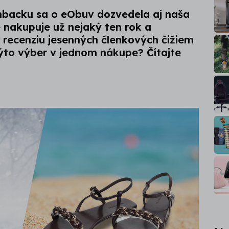
hbacku sa o eObuv dozvedela aj naša
 nakupuje už nejaký ten rok a
o recenziu jesenných členkových čižiem
kýto výber v jednom nákupe? Čítajte