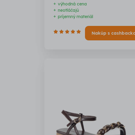
výhodná cena
neotláčajú
príjemný materiál
Nakúp s cashback
Počet
hviezdičiek:
5,0
/
5