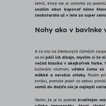
šetrič, ktorý nie je ochotný za jesen
snažím obuv kupovať mimo hlavn
zaobstarala už v lete za super cenu
Nohy ako v bavlnke 
A čo ma na členkových čižmách zauja
sa mi
páči ich dizajn, myslím si že 
večná klasika v akejkoľvek farbe.
koženým vnútrom,
vďaka čomu sú m
mäkké a nerobia otlaky.
Musím pri
zvršku, pretože jeseň so sebou prináš
semiš do dažďa nie je najlepší varia
Verím, že je to jednak
kvalitným mat
vďaka impregnátu, ktorý chrán