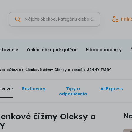
Hľadať
Prihl
Vyhľadávanie
(nepovinné)
stovanie
Online nákupné galérie
Móda a doplnky
zia eObuv.sk: Členkové čižmy Oleksy a sandále JENNY FAIRY
cenzie
Rozhovory
Tipy a
AliExpress
odporučenia
lenkové čižmy Oleksy a
Na
RY