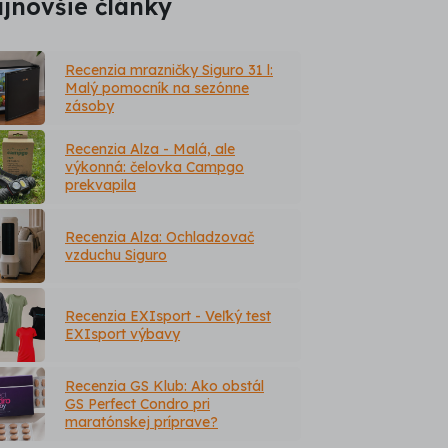
jnovšie články
Recenzia mrazničky Siguro 31 l:
Malý pomocník na sezónne
zásoby
Recenzia Alza - Malá, ale
výkonná: čelovka Campgo
prekvapila
Recenzia Alza: Ochladzovač
vzduchu Siguro
Recenzia EXIsport - Veľký test
EXIsport výbavy
Recenzia GS Klub: Ako obstál
GS Perfect Condro pri
maratónskej príprave?