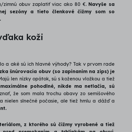
nú/zimnú obuv zaplatiť viac ako 80 €.
Navyše sa
ej sezóny a tieto členkové čižmy som so
.
vďaka koži
lo a aké sú ich hlavné výhody? Tak v prvom rade
nízka šnúrovacia obuv (so zapínaním na zips) je
Majú len nízky opätok, sú s koženou vložkou a tiež
aximálne pohodlné, nikde ma netlačia, sú
znať, že som mala trochu obavy zo semišového
a nielen slnečné počasie, ale tiež hmlu a dážď a
nt.
eriálom, z ktorého sú čižmy vyrobené a tiež
i pred premokaním a trhlinkám na obuvi.