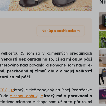
Na
Nakúp s cashbackom
 veľkosťou 35 som sa v kamenných predajniach
o veľkosti bez ohľadu na to, či sa mi obuv páči
ernetového nakupovania a konečne som našla e-
nú, prechodnú aj zimnú obuv v mojej veľkosti
torý sa mi páči.
 CCC,
ktorý je tiež zapojený na Plnej Peňaženke
jú do
e-shopu eobuv,
ktorý má v porovnaní s
relatívne mladom e-shope som už pred pár rokmi