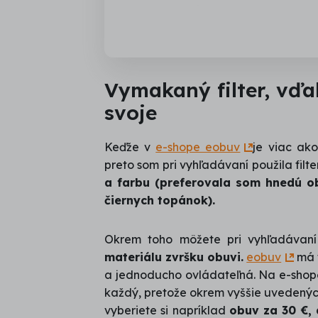
Vymakaný filter, vďa
svoje
Keďže v
e-shope eobuv
je viac ako
preto som pri vyhľadávaní použila filte
a farbu (preferovala som hnedú o
čiernych topánok).
Okrem toho môžete pri vyhľadávaní
materiálu zvršku obuvi.
eobuv
má f
a jednoducho ovládateľná. Na e-sho
každý, pretože okrem vyššie uvedených
vyberiete si napríklad
obuv za 30 €, 