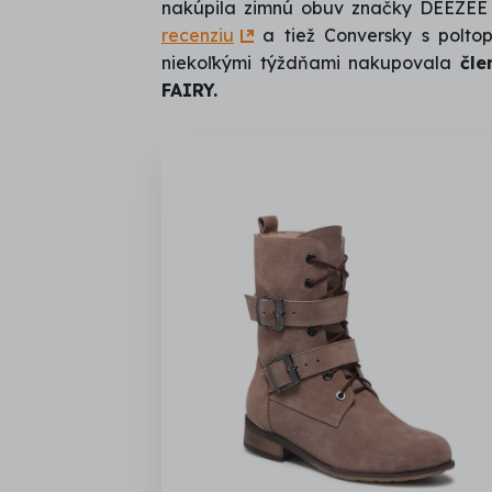
nakúpila zimnú obuv značky DEEZEE 
recenziu
a tiež Conversky s polto
niekoľkými týždňami nakupovala
čl
FAIRY.