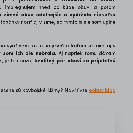
 a impregnujem hneď po kúpe obuvi a potom
 zimná obuv odolnejšie a vydržala niekoľko
opánky nosiť aj v zime, no týmto si nie som úplne
no využívam takto na jeseň a trúfam si s nimi aj v
som ich ale nebrala.
Aj napriek tomu dávam
, je to naozaj
kvalitný pár obuvi za prijateľnú
 jesene sú kovbojské čižmy? Navštívte
eobuv blog