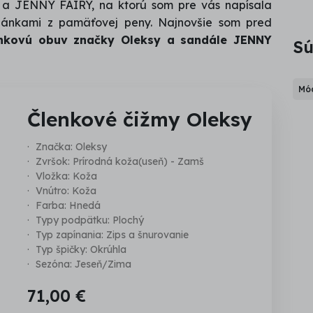
a JENNY FAIRY, na ktorú som pre vás napísala
pánkami z pamäťovej peny. Najnovšie som pred
enkovú obuv značky Oleksy a sandále JENNY
Sú
Mód
Členkové čižmy Oleksy
Značka: Oleksy
Zvršok: Prírodná koža(useň) - Zamš
Vložka: Koža
Vnútro: Koža
Farba: Hnedá
Typy podpätku: Plochý
Typ zapínania: Zips a šnurovanie
Typ špičky: Okrúhla
Sezóna: Jeseň/Zima
71,00 €