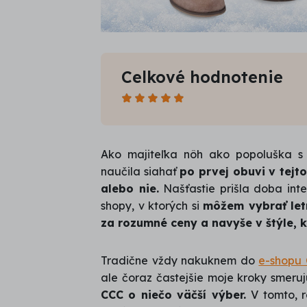
Celkové hodnotenie
Počet
hviezdičiek:
5,0
Ako majiteľka nôh ako popoluška s
/
naučila siahať
po prvej obuvi v tejt
5
alebo nie.
Našťastie prišla doba int
shopy, v ktorých si
môžem vybrať let
za rozumné ceny a navyše v štýle, k
Tradične vždy nakuknem do
e-shopu
ale čoraz častejšie moje kroky smeru
CCC o niečo väčší výber.
V tomto, 