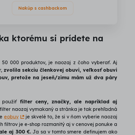
Nakúp s cashbackom
ka ktorému si prídete na
 50 000 produktov, je naozaj z čoho vyberať. Aj
r,
zvolila sekciu členkovej obuvi, veľkosť obuvi
buv, pretože na jeseň/zimu mám už dva páry
 použiť
filter ceny, značky, ale napríklad aj
ilter naozaj vymakaný a stránka je tak prehľadná
pe
eobuv
je skvelé to, že si v ňom vyberie naozaj
 filtrov je e-shop rozmanitý aj v cenovej ponuke a
ale aj 300 €.
Ja sa v tomto smere definujem ako