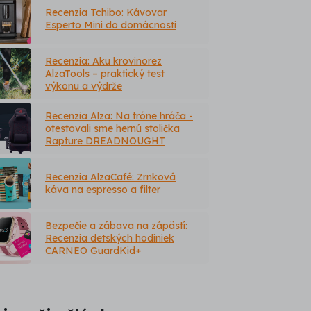
Recenzia Tchibo: Kávovar
Esperto Mini do domácnosti
Recenzia: Aku krovinorez
AlzaTools – praktický test
výkonu a výdrže
Recenzia Alza: Na tróne hráča -
otestovali sme hernú stolička
Rapture DREADNOUGHT
Recenzia AlzaCafé: Zrnková
káva na espresso a filter
Bezpečie a zábava na zápästí:
Recenzia detských hodiniek
CARNEO GuardKid+