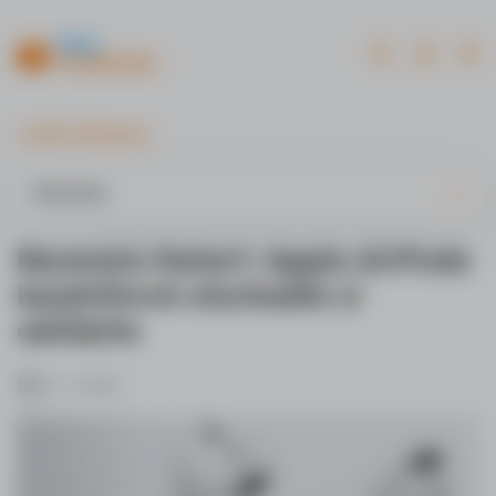
Me
Recenzie
Recenzie
Recenzia Datart: Apple AirPods
bezdrôtové slúchadlá si
obľúbite
6. 3. 2021