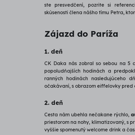
ste presvedčení, pozrite si refere
skúsenosti člena nášho tímu Petra, ktor
Zájazd do Paríža
1. deň
CK Daka nás zobral so sebou na 5 d
popoludňajších hodinách a predpokl
ranných hodinách nasledujúceho dň
očakávaní, s obrazom eiffelovky pred 
2. deň
Cesta nám ubehla nečakane rýchlo,
a
priestorom na nohy, klimatizovaný, s p
vyššie spomenutý welcome drink a časo