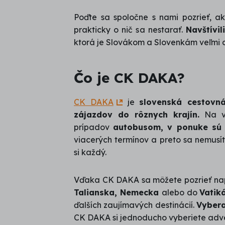
5,0
Poďte sa spoločne s nami pozrieť, a
/
prakticky o nič sa nestarať.
Navštívi
5
ktorá je Slovákom a Slovenkám veľmi
Čo je CK DAKA?
CK DAKA
je
slovenská cestovn
zájazdov do rôznych krajín.
Na vy
prípadov
autobusom, v ponuke sú 
viacerých termínov a preto sa nemusí
si každý.
Vďaka CK DAKA sa môžete pozrieť na
Talianska, Nemecka
alebo do
Vatik
ďalších zaujímavých destinácií.
Vybera
CK DAKA si jednoducho vyberiete adven