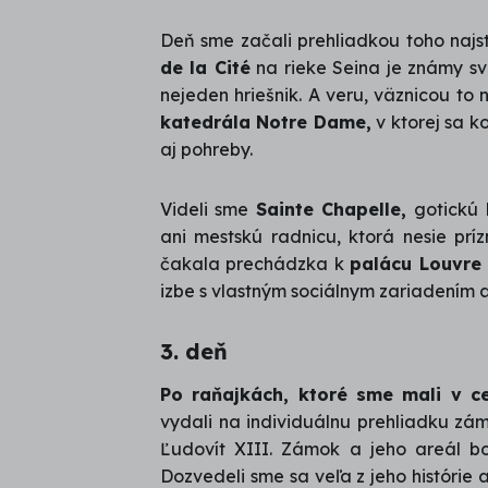
Deň sme začali prehliadkou toho najs
de la Cité
na rieke Seina je známy sv
nejeden hriešnik. A veru, väznicou to
katedrála Notre Dame,
v ktorej sa k
aj pohreby.
Videli sme
Sainte Chapelle,
gotickú
ani mestskú radnicu, ktorá nesie pr
čakala prechádzka k
palácu Louvre
izbe s vlastným sociálnym zariadením a
3. deň
Po raňajkách, ktoré sme mali v c
vydali na individuálnu prehliadku z
Ľudovít XIII. Zámok a jeho areál b
Dozvedeli sme sa veľa z jeho históri