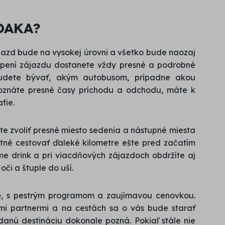
 DAKA?
zájazd bude na vysokej úrovni a všetko bude naozaj
úpení zájazdu dostanete vždy presné a podrobné
budete bývať, akým autobusom, prípadne akou
Poznáte presné časy príchodu a odchodu, máte k
fie.
te zvoliť presné miesto sedenia a nástupné miesta
utné cestovať ďaleké kilometre ešte pred začatím
e drink a pri viacdňových zájazdoch obdržíte aj
oči a štuple do uší.
e
, s pestrým programom a zaujímavou cenovkou.
mi partnermi a na cestách sa o vás bude starať
anú destináciu dokonale pozná. Pokiaľ stále nie