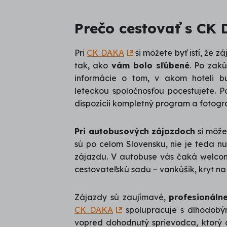
Prečo cestovať s CK
Pri
CK DAKA
si môžete byť istí, že 
tak, ako
vám bolo sľúbené
. Po zak
informácie o tom, v akom hoteli 
leteckou spoločnosťou pocestujete. 
dispozícii kompletný program a fotogra
Pri autobusových zájazdoch
si môže
sú po celom Slovensku, nie je teda n
zájazdu. V autobuse vás čaká welcom
cestovateľskú sadu – vankúšik, kryt na 
Zájazdy sú zaujímavé,
profesionáln
CK DAKA
spolupracuje s dlhodobý
vopred dohodnutý sprievodca, ktorý d