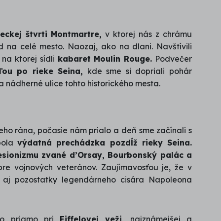
eckej štvrti Montmartre,
v ktorej nás z chrámu
 na celé mesto. Naozaj, ako na dlani. Navštívili
na ktorej sídli
kabaret Moulin Rouge.
Podvečer
ďou po rieke Seina,
kde sme si dopriali pohár
 nádherné ulice tohto historického mesta.
eho rána, počasie nám prialo a deň sme začínali s
bola
výdatná prechádzka pozdĺž rieky Seina.
sionizmu zvané d’Orsay, Bourbonský palác a
e vojnových veteránov. Zaujímavosťou je, že v
 aj pozostatky legendárneho cisára Napoleona
to priamo pri
Eiffelovej veži,
najznámejšej a