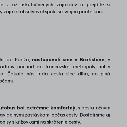
ncie z už uskutočnených zájazdov a prejdite si
ý zájazd absolvoval spolu so svojou priateľkou.
ní do Paríža,
nastupovali sme v Bratislave,
v
adaný príchod do francúzskej metropoly bol v
a. Čakala nás teda cesta síce dlhá, no plná
očami.
utobus bol extrémne komfortný
, s dostatočným
ravidelnými zastávkami počas cesty. Dostali sme aj
pisy s krížovkami na skrátenie cesty.