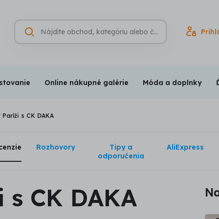
Hľadať
Prihl
Vyhľadávanie
(nepovinné)
stovanie
Online nákupné galérie
Móda a doplnky
v Paríži s CK DAKA
cenzie
Rozhovory
Tipy a
AliExpress
odporučenia
ži s CK DAKA
Na