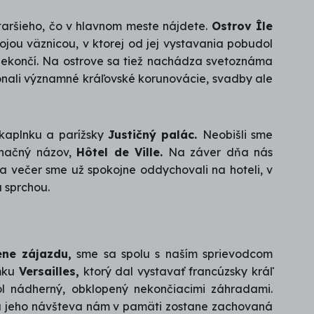
taršieho, čo v hlavnom meste nájdete.
Ostrov Île
ojou väznicou, v ktorej od jej vystavania pobudol
 nekončí. Na ostrove sa tiež nachádza svetoznáma
onali významné kráľovské korunovácie, svadby ale
 kaplnku a parížsky
Justičný palác.
Neobišli sme
íznačný názov,
Hôtel de Ville.
Na záver dňa nás
a večer sme už spokojne oddychovali na hoteli, v
 sprchou.
ene zájazdu,
sme sa spolu s naším sprievodcom
ámku
Versailles,
ktorý dal vystavať francúzsky kráľ
ol nádherný, obklopený nekončiacimi záhradami.
e a jeho návšteva nám v pamäti zostane zachovaná