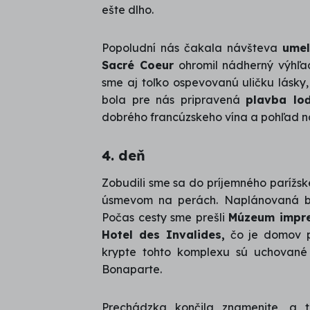
ešte dlho.
Popoludní nás čakala návšteva
umel
Sacré Coeur
ohromil nádherný výhľad
sme aj toľko ospevovanú uličku lásky, 
bola pre nás pripravená
plavba lo
dobrého francúzskeho vína a pohľad na
4. deň
Zobudili sme sa do príjemného parížsk
úsmevom na perách. Naplánovaná 
Počas cesty sme prešli
Múzeum impre
Hotel des Invalides,
čo je domov pr
krypte tohto komplexu sú uchované
Bonaparte.
Prechádzka končila znamenite, a 