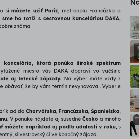
Na
ko si
môžete užiť Paríž,
metropolu Francúzka a
li sme ho totiž s cestovnou kanceláriou DAKA,
 dobre známa.
á kancelária, ktorá ponúka široké spektrum
túžené miesto vás DAKA dopraví vo väčšine
ale aj letecké zájazdy.
Na výber máte vždy z
te obávať, že by vám termín nevyhovoval. Vyberie
príklad do
Chorvátska
,
Francúzska
,
Španielska
,
ánu.
V ponuke nájdete aj susedné
Česko
a mnoho
ť môžete napríklad aj podľa udalostí v roku,
s
tný, silvestrovský či veľkonočný zájazd.