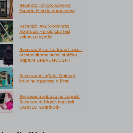
Recenzia Tchibo: Kávovar
Esperto Mini do domácnosti
Recenzia: Aku krovinorez
AlzaTools – praktický test
výkonu a výdrže
Recenzia Alza: Na tróne hráča -
otestovali sme hernú stolička
Rapture DREADNOUGHT
Recenzia AlzaCafé: Zrnková
káva na espresso a filter
Bezpečie a zábava na zápästí:
Recenzia detských hodiniek
CARNEO GuardKid+