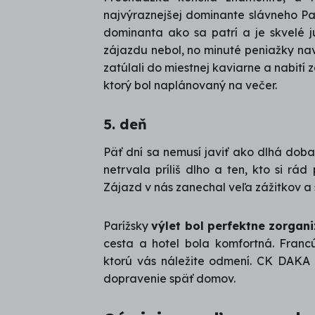
najvýraznejšej dominante slávneho Par
dominanta ako sa patrí a je skvelé ju
zájazdu nebol, no minuté peniažky nav
zatúlali do miestnej kaviarne a nabití
ktorý bol naplánovaný na večer.
5. deň
Päť dní sa nemusí javiť ako dlhá doba
netrvala príliš dlho a ten, kto si rá
Zájazd v nás zanechal veľa zážitkov a 
Parížsky
výlet bol perfektne zorgan
cesta a hotel bola komfortná. Franc
ktorú vás náležite odmení. CK DAKA
dopravenie späť domov.