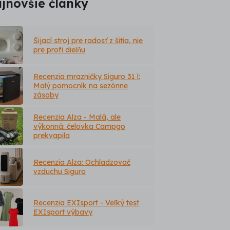
jnovšie články
Šijací stroj pre radosť z šitia, nie
pre profi dielňu
Recenzia mrazničky Siguro 31 l:
Malý pomocník na sezónne
zásoby
Recenzia Alza - Malá, ale
výkonná: čelovka Campgo
prekvapila
Recenzia Alza: Ochladzovač
vzduchu Siguro
Recenzia EXIsport - Veľký test
EXIsport výbavy