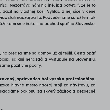
íža. Nezostáva nám nič iné, iba potvrdiť, že je to
 zažiť na vlastnej koži. Výhľad z nej síce v cene
iac stáli naozaj za to. Podvečer sme sa už len tak
 zážitkami sme čakali na odchod späť na Slovensko,
, no predsa sme sa domov už aj tešili. Cesta opäť
d pospí, sa ani nenazdá a vystupuje na Slovensku.
samé pozitívne pocity.
izovaný, sprievodca bol vysoko profesionálny,
úzske hlavné mesto naozaj stojí za návštevu, za
 skladáme poklonu za skvelý zážitok a bezpečné