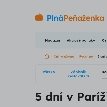
Magazín
Akciové ponuky
Ce
Domovská stránka
Online nákupy
Recenzie
5 dní 
Všetko
Zápisník
Re
cestovateľa
5 dní v Parí