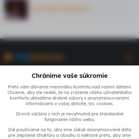
Leto 2026 so SkyShowtime
Cashback portál Plná Peňaženka
Najnovšie články
Chránime vaše súkromie
Ako funguje Plná Peňaženka a Cashback
Preto vám dávame maximálnu kontrolu nad vašimi dátami.
Obchody s cashbackom
CASHBACK TO SCHOOL: Škola
Chceme, aby ste vedeli, že na zvýšenie vášho užívateľského
Kontaktujte nás
volá!
komfortu ukladáme drobné súbory s anonyminizovanými
Akciové ponuky
informáciami o vašej aktivite, tzv. cookies.
Rozšírenie do prehliadača
Podpora
Sledujte nás
Drvivá väčšina z nich je nevyhnutná pre štandardné
fungovanie nášho webu.
Mobilná aplikácia
Augustové novinky Plnej
facebook
twitter
instagram
Peňaženky
Iné používame na to, aby sme získali anonymizované dáta
Vernostný program
Stiahnite si mobilnú aplikáciu
pre zlepšenie štruktúry a obsahu a niektoré preto, aby sme