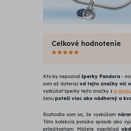
Celkové hodnotenie
Počet
hviezdičiek:
5,0
Kto by nepoznal
šperky Pandora
- na
/
som až doteraz
od tejto značky nič 
5
vyskúšať šperky tejto značky z
e-shopu
ženu
poteší viac ako nádherný a kva
Rozhodla som sa, že vyskúšam
nára
Táto kolekcia ponúka spôsob ako vyja
príležitostiam. Môžete napríklad
obd