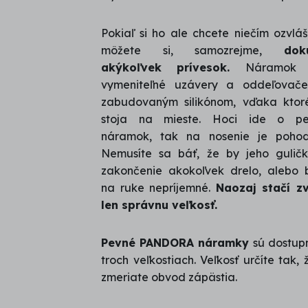
Pokiaľ si ho ale chcete niečím ozvlášt
môžete si, samozrejme,
dok
akýkoľvek prívesok.
Náramok
vymeniteľné uzávery a oddeľovač
zabudovaným silikónom, vďaka kto
stoja na mieste. Hoci ide o pe
náramok, tak na nosenie je pohod
Nemusíte sa báť, že by jeho gulič
zakončenie akokoľvek drelo, alebo 
na ruke nepríjemné.
Naozaj stačí zv
len správnu veľkosť.
Pevné PANDORA náramky
sú dostup
troch veľkostiach. Veľkosť určíte tak, ž
zmeriate obvod zápästia.