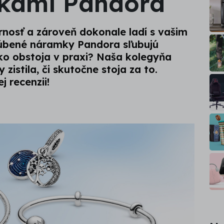
mkami Pandora
rnosť a zároveň dokonale ladí s vašim
bľúbené náramky Pandora sľubujú
 ako obstoja v praxi? Naša kolegyňa
istila, či skutočne stoja za to.
j recenzii!