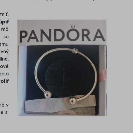
niť,
úpiť
 má
e so
rému
vný
lné.
kové
bolo
oliť
né v
e si