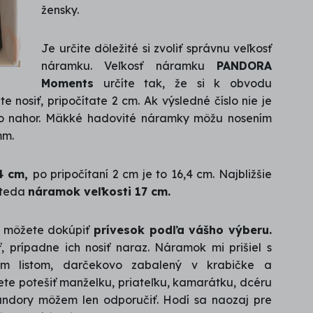
žensky.
Je určite dôležité si zvoliť správnu veľkosť
náramku. Veľkosť náramku
PANDORA
Moments
určíte tak, že si k obvodu
 nosiť, pripočítate 2 cm. Ak výsledné číslo nie je
íslo nahor. Mäkké hadovité náramky môžu nosením
mm.
4 cm,
po pripočítaní 2 cm je to 16,4 cm. Najbližšie
i teda
náramok veľkosti 17 cm.
k môžete dokúpiť
prívesok podľa vášho výberu.
 prípadne ich nosiť naraz. Náramok mi prišiel s
m listom, darčekovo zabalený v krabičke a
te potešiť manželku, priateľku, kamarátku, dcéru
andory môžem len odporučiť. Hodí sa naozaj pre