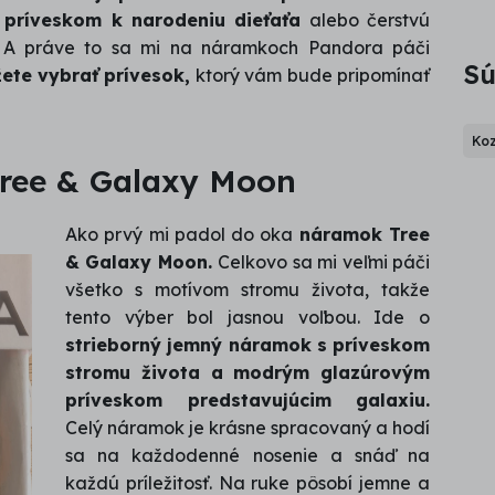
u
príveskom k narodeniu dieťaťa
alebo čerstvú
. A práve to sa mi na náramkoch Pandora páči
Sú
žete vybrať prívesok,
ktorý vám bude pripomínať
Koz
ree & Galaxy Moon
Ako prvý mi padol do oka
náramok Tree
& Galaxy Moon.
Celkovo sa mi veľmi páči
všetko s motívom stromu života, takže
tento výber bol jasnou voľbou. Ide o
strieborný jemný náramok s príveskom
stromu života a modrým glazúrovým
príveskom predstavujúcim galaxiu.
Celý náramok je krásne spracovaný a hodí
sa na každodenné nosenie a snáď na
každú príležitosť. Na ruke pôsobí jemne a