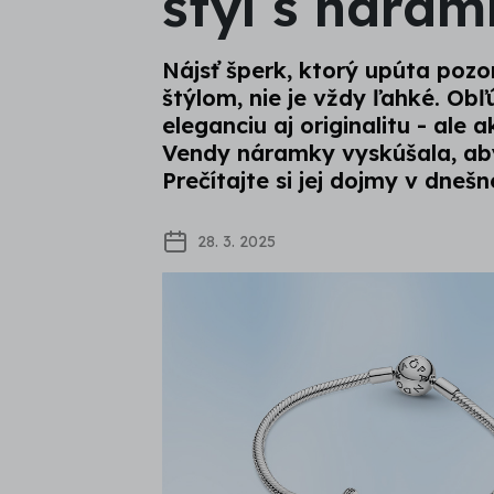
štýl s nára
Nájsť šperk, ktorý upúta pozo
štýlom, nie je vždy ľahké. O
eleganciu aj originalitu - ale
Vendy náramky vyskúšala, aby z
Prečítajte si jej dojmy v dnešne
28. 3. 2025