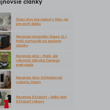
jnovšie články
Šijací stroj pre radosť z šitia, nie
pre profi dielňu
Recenzia mrazničky Siguro 31 l:
Malý pomocník na sezónne
zásoby
Recenzia Alza - Malá, ale
výkonná: čelovka Campgo
prekvapila
Recenzia Alza: Ochladzovač
vzduchu Siguro
Recenzia EXIsport - Veľký test
EXIsport výbavy