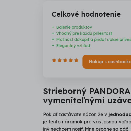
Celkové hodnotenie
Balenie produktov
Vhodný pre každú príležitosť
Možnosť dokúpiť a pridať ďalšie príve
Elegantný vzhľad
Nakúp s cashback
Počet
hviezdičiek:
5,0
/
Strieborný PANDORA
5
vymeniteľnými uzáv
Pokiaľ zastávate názor, že v
jednoduc
je tento náramok pre vás jasnou voľbo
iný nechcem nosiť. Mne osobne sa páči 