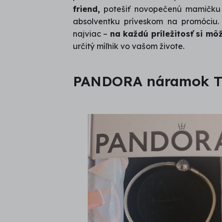
friend,
potešiť novopečenú mamičk
absolventku príveskom na promóciu
najviac –
na každú príležitosť si mô
určitý míľnik vo vašom živote.
PANDORA náramok T