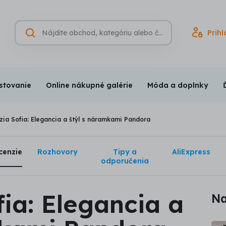
Hľadať
Prihl
Vyhľadávanie
(nepovinné)
stovanie
Online nákupné galérie
Móda a doplnky
ia Sofia: Elegancia a štýl s náramkami Pandora
cenzie
Rozhovory
Tipy a
AliExpress
odporučenia
ia: Elegancia a
Na