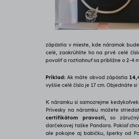
zápästia v mieste, kde náramok budete
celé, zaokrúhlite ho na prvé celé č
povoliť a roztiahnuť sa približne o 2-4 
Príklad:
Ak máte obvod zápästia
14,
vyššie celé číslo je 17 cm. Objednáte s
K náramku si samozrejme kedykoľve
Prívesky na náramku môžete striedať,
certifikátom pravosti,
so záručný
darčekovej taške Pandora. Pokiaľ chce
ale pokojne aj babičku, šperky od P