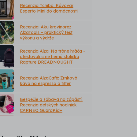
Recenzia Tchibo: Kávovar
Esperto Mini do domácnosti
Recenzia: Aku krovinorez
AlzaTools – praktický test
výkonu a výdrže
Recenzia Alza: Na tróne hráča -
otestovali sme hernú stolička
Rapture DREADNOUGHT
Recenzia AlzaCafé: Zrnková
káva na espresso a filter
Bezpečie a zábava na zápästí:
Recenzia detských hodiniek
CARNEO GuardKid+