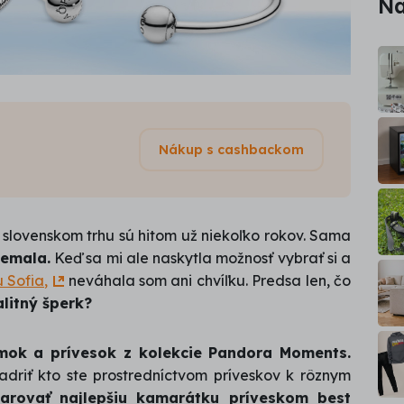
Na
Nákup s cashbackom
 slovenskom trhu sú hitom už niekoľko rokov. Sama
nemala.
Keď sa mi ale naskytla možnosť vybrať si a
 Sofia,
neváhala som ani chvíľku. Predsa len, čo
litný šperk?
mok a prívesok z kolekcie Pandora Moments.
driť kto ste prostredníctvom príveskov k rôznym
arovať najlepšiu kamarátku príveskom best