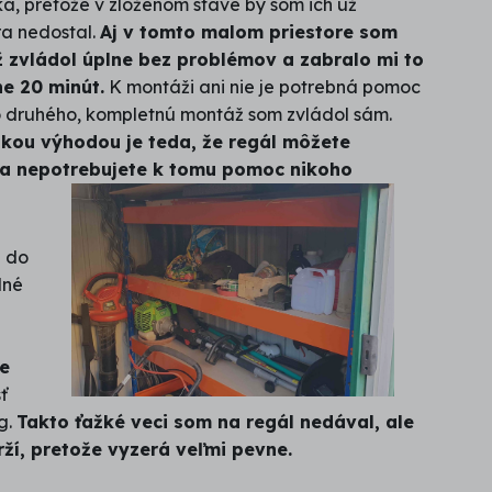
, pretože v zloženom stave by som ich už
a nedostal.
Aj v tomto malom priestore som
 zvládol úplne bez problémov a zabralo mi to
ne 20 minút.
K montáži ani nie je potrebná pomoc
 druhého, kompletnú montáž som zvládol sám.
kou výhodou je teda, že regál môžete
 a nepotrebujete k tomu pomoc nikoho
l do
dné
e
ť
g.
Takto ťažké veci som na regál nedával, ale
rží, pretože vyzerá veľmi pevne.