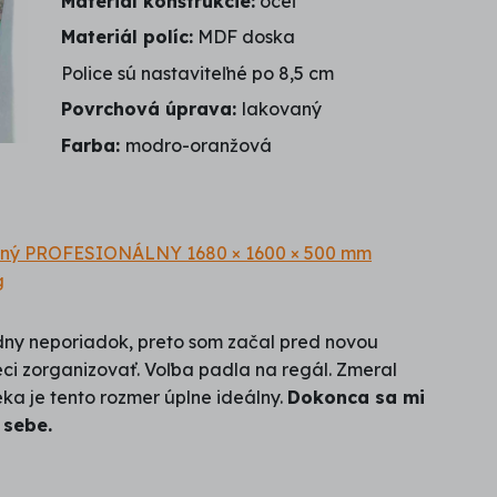
Materiál konštrukcie:
oceľ
Materiál políc:
MDF doska
Police sú nastaviteľné po 8,5 cm
Povrchová úprava:
lakovaný
Farba:
modro-oranžová
lný PROFESIONÁLNY 1680 × 1600 × 500 mm
g
y neporiadok, preto som začal pred novou
eci zorganizovať. Voľba padla na regál. Zmeral
a je tento rozmer úplne ideálny.
Dokonca sa mi
 sebe.