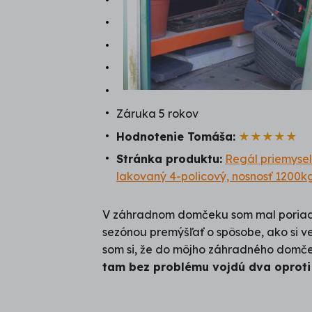
Záruka 5 rokov
Hodnotenie Tomáša:
★★★★★
Stránka produktu:
Regál priemyse
lakovaný 4-policový, nosnosť 1200k
V záhradnom domčeku som mal poriadn
sezónou premýšľať o spôsobe, ako si v
som si, že do môjho záhradného domček
tam bez problému vojdú dva oproti