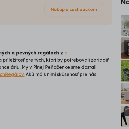
Na
Nakúp s cashbackom
tných a pevných regáloch z
e-
 príležitosť pre tých, ktorí by potrebovali zariadiť
anceláriu. My v Plnej Peňaženke sme dostali
chRegálov.
Akú má s nimi skúsenosť pre nás