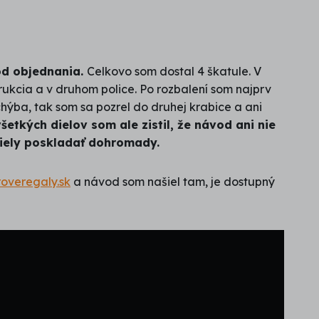
 od objednania.
Celkovo som dostal 4 škatule. V
ukcia a v druhom police. Po rozbalení som najprv
chýba, tak som sa pozrel do druhej krabice a ani
všetkých dielov som ale zistil, že návod ani nie
 diely poskladať dohromady.
overegaly.sk
a návod som našiel tam, je dostupný