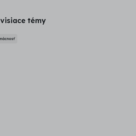
visiace témy
mácnosť