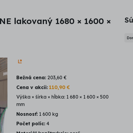
Sú
E lakovaný 1680 × 1600 ×
Do
Bežná cena:
203,60 €
Cena v akcii:
110,90 €
Výška × šírka × hĺbka: 1 680 × 1 600 × 500
mm
Nosnosť:
1 600 kg
Počet políc:
4