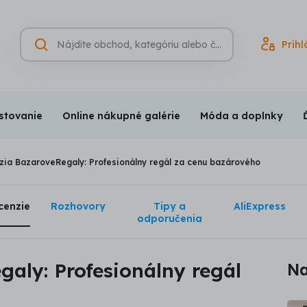
Hľadať
Prihl
Vyhľadávanie
(nepovinné)
stovanie
Online nákupné galérie
Móda a doplnky
zia BazaroveRegaly: Profesionálny regál za cenu bazárového
cenzie
Rozhovory
Tipy a
AliExpress
odporučenia
aly: Profesionálny regál
Na