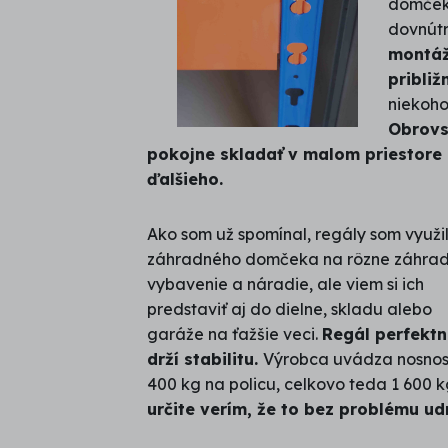
domčeka
dovnútr
montáž
približ
niekoho
Obrovs
pokojne skladať v malom priestore
ďalšieho.
Ako som už spomínal, regály som využi
záhradného domčeka na rôzne záhra
vybavenie a náradie, ale viem si ich
predstaviť aj do dielne, skladu alebo
garáže na ťažšie veci.
Regál perfektn
drží stabilitu.
Výrobca uvádza nosnos
400 kg na policu, celkovo teda 1 600 k
určite verím, že to bez problému ud