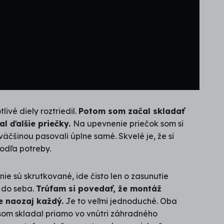
ivé diely roztriedil.
Potom som začal skladať
l ďalšie priečky.
Na upevnenie priečok som si
äčšinou pasovali úplne samé. Skvelé je, že si
odľa potreby.
nie sú skrutkované, ide čisto len o zasunutie
 do seba.
Trúfam si povedať, že montáž
e naozaj každý.
Je to veľmi jednoduché. Oba
som skladal priamo vo vnútri záhradného