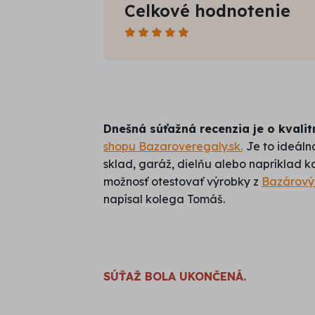
Celkové hodnotenie
Počet
hviezdičiek:
5,0
/
5
Dnešná súťažná recenzia je o kvali
shopu Bazaroveregaly.sk.
Je to ideálna
sklad, garáž, dielňu alebo napríklad k
možnosť otestovať výrobky z
Bazárový
napísal kolega Tomáš.
SÚŤAŽ BOLA UKONČENÁ.