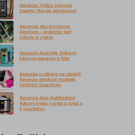
Recenzia Tchibo: Kávovar
Esperto Mini do domácnosti
Recenzia: Aku krovinorez
AlzaTools – praktický test
výkonu a výdrže
Recenzia AlzaCafé: Zrnková
káva na espresso a filter
Bezpečie a zábava na zápästí:
Recenzia detských hodiniek
CARNEO GuardKid+
Recenzia Alza: Multifunkčný
tlakový hrniec v praxi a súťaž o
5 voucherov