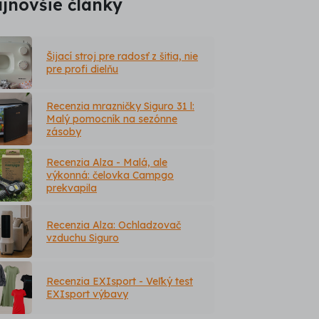
jnovšie články
Šijací stroj pre radosť z šitia, nie
pre profi dielňu
Recenzia mrazničky Siguro 31 l:
Malý pomocník na sezónne
zásoby
Recenzia Alza - Malá, ale
výkonná: čelovka Campgo
prekvapila
Recenzia Alza: Ochladzovač
vzduchu Siguro
Recenzia EXIsport - Veľký test
EXIsport výbavy