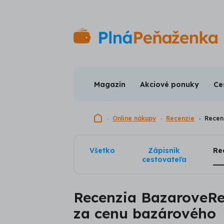
Magazín
Akciové ponuky
Ce
Domovská stránka
Online nákupy
Recenzie
Recen
Všetko
Zápisník
Re
cestovateľa
Recenzia BazaroveReg
za cenu bazárového