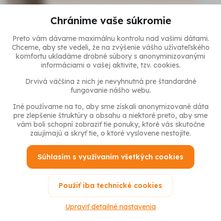
Chránime vaše súkromie
Recenzia EXIsport - Veľký test EXIsport
Preto vám dávame maximálnu kontrolu nad vašimi dátami.
výbavy
Chceme, aby ste vedeli, že na zvýšenie vášho užívateľského
komfortu ukladáme drobné súbory s anonyminizovanými
informáciami o vašej aktivite, tzv. cookies.
Drvivá väčšina z nich je nevyhnutná pre štandardné
fungovanie nášho webu.
Podobné články
Iné používame na to, aby sme získali anonymizované dáta
pre zlepšenie štruktúry a obsahu a niektoré preto, aby sme
vám boli schopní zobraziť tie ponuky, ktoré vás skutočne
zaujímajú a skryť tie, o ktoré vyslovene nestojíte.
Súhlasím s využívaním všetkých cookies
Recenzia Astratex - dvojdielne plavky
Použiť iba technické cookies
Lara a June
2. 5. 2020
Upraviť detailné nastavenia