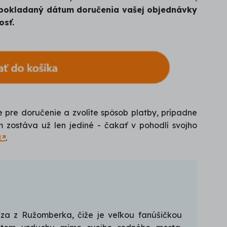
pokladaný dátum doručenia vašej objednávky
osť.
 pre doručenie a zvolíte spôsob platby, prípadne
zostáva už len jediné - čakať v pohodlí svojho
.
za z Ružomberka, čiže je veľkou fanúšičkou