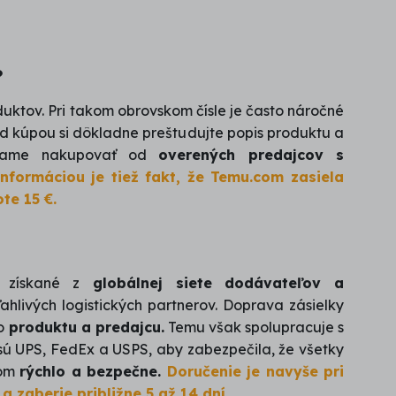
?
duktov. Pri takom obrovskom čísle je často náročné
red kúpou si dôkladne preštudujte popis produktu a
orúčame nakupovať od
overených predajcov s
informáciou je tiež fakt, že Temu.com zasiela
te 15 €.
 získané z
globálnej siete dodávateľov a
ahlivých logistických partnerov. Doprava zásielky
ho
produktu a predajcu.
Temu však spolupracuje s
ú UPS, FedEx a USPS, aby zabezpečila, že všetky
kom
rýchlo a bezpečne.
Doručenie je navyše pri
 zaberie približne 5 až 14 dní.