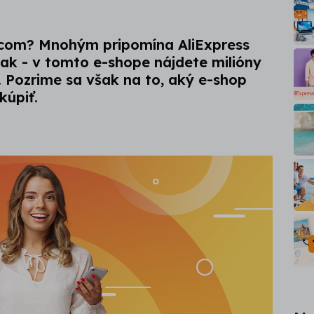
u.com? Mnohým pripomína AliExpress
ak - v tomto e-shope nájdete milióny
 Pozrime sa však na to, aký e-shop
kúpiť.