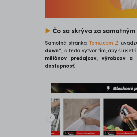
►
Čo sa skrýva za samotným
Samotná stránka
Temu.com
uvádza
down",
a teda vytvor tím, aby si ušetr
miliónov predajcov, výrobcov a 
dostupnosť.