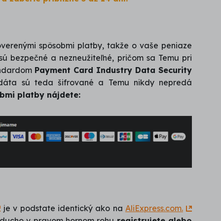
verenými spôsobmi platby, takže o vaše peniaze
 sú bezpečné a nezneužiteľné, pričom sa Temu pri
tandardom
Payment Card Industry Data Security
áta sú teda šifrované a Temu nikdy nepredá
bmi platby nájdete:
je v podstate identický ako na
AliExpress.com.
dnoducho v pravom hornom rohu
registrujete alebo