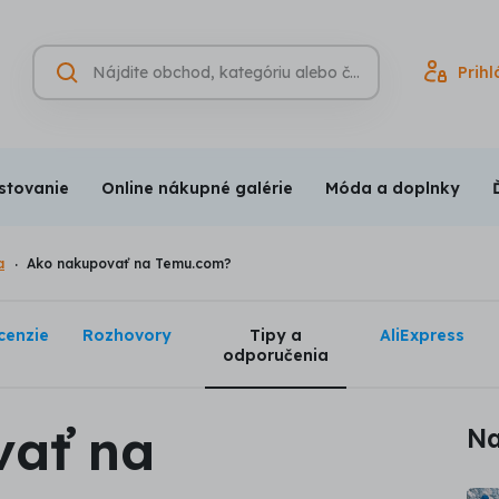
Hľadať
Prihl
Vyhľadávanie
(nepovinné)
stovanie
Online nákupné galérie
Móda a doplnky
a
Ako nakupovať na Temu.com?
cenzie
Rozhovory
Tipy a
AliExpress
odporučenia
vať na
Na