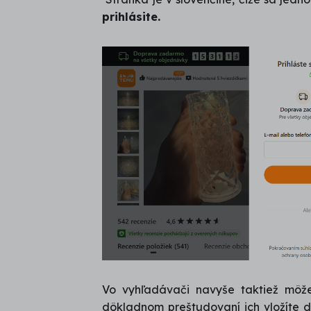
prihlásite.
Vo vyhľadávači navyše taktiež mô
dôkladnom preštudovaní ich vložíte 