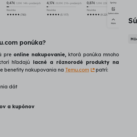
Sú
Mód
mu.com ponúka?
ná pre
online nakupovanie,
ktorá ponúka mnoho
torí hľadajú
lacné a rôznorodé produkty na
e benefity nakupovania na
Temu.com
patrí:
nia dát
ov a kupónov