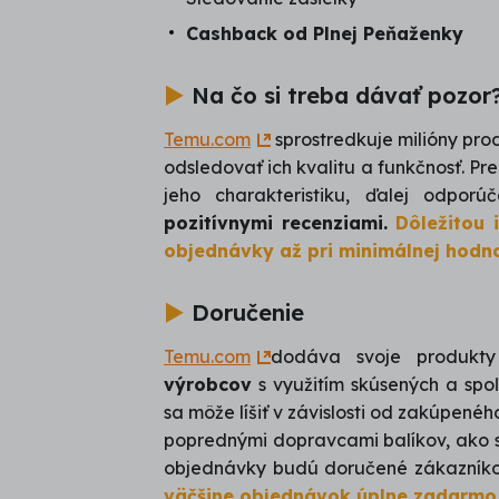
Cashback od Plnej Peňaženky
►
Na čo si treba dávať pozor
Temu.com
sprostredkuje milióny pro
odsledovať ich kvalitu a funkčnosť. P
jeho charakteristiku, ďalej odp
pozitívnymi recenziami.
Dôležitou 
objednávky až pri minimálnej hodno
►
Doručenie
Temu.com
dodáva svoje produkty
výrobcov
s využitím skúsených a spoľ
sa môže líšiť v závislosti od zakúpené
poprednými dopravcami balíkov, ako s
objednávky budú doručené zákazní
väčšine objednávok úplne zadarmo a