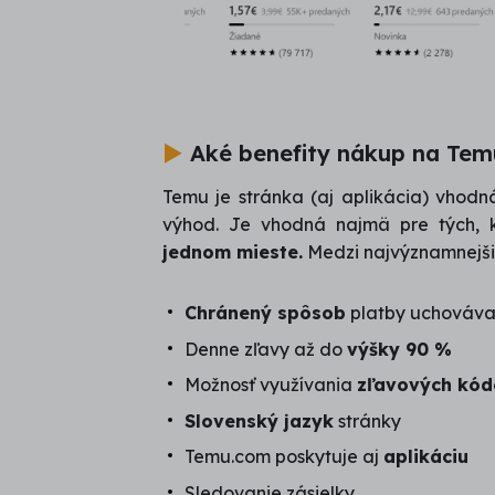
►
Aké benefity nákup na Te
Temu je stránka (aj aplikácia) vhod
výhod. Je vhodná najmä pre tých, k
jednom mieste.
Medzi najvýznamnejši
Chránený spôsob
platby uchováva
Denne zľavy až do
výšky 90 %
Možnosť využívania
zľavových kód
Slovenský jazyk
stránky
Temu.com poskytuje aj
aplikáciu
Sledovanie zásielky