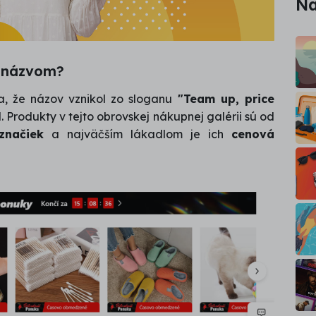
Na
 názvom?
, že názov vznikol zo sloganu
"Team up, price
il. Produkty v tejto obrovskej nákupnej galérii sú od
značiek
a najväčším lákadlom je ich
cenová