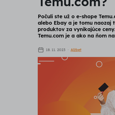
Temu.com?
Počuli ste už o e-shope Tem
alebo Ebay a je tomu naozaj t
produktov za vynikajúce ceny.
Temu.com je a ako na ňom na
18. 11. 2023
Alžbet