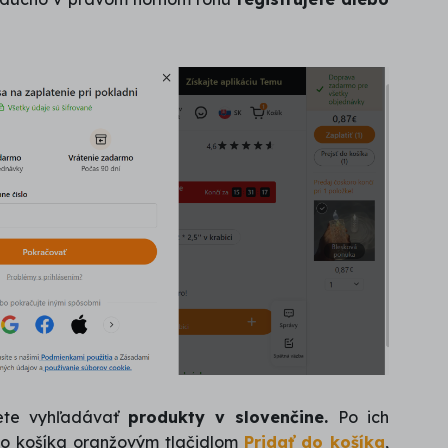
žete vyhľadávať
produkty v slovenčine.
Po ich
do košíka oranžovým tlačidlom
Pridať do košíka
,