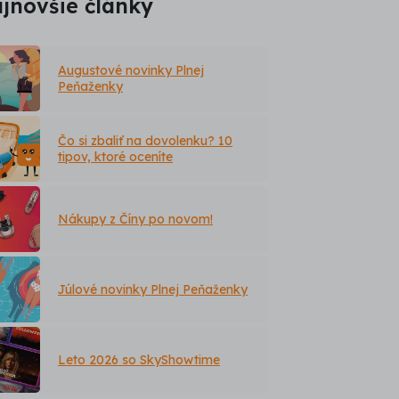
jnovšie články
Augustové novinky Plnej
Peňaženky
Čo si zbaliť na dovolenku? 10
tipov, ktoré oceníte
Nákupy z Číny po novom!
Júlové novinky Plnej Peňaženky
Leto 2026 so SkyShowtime