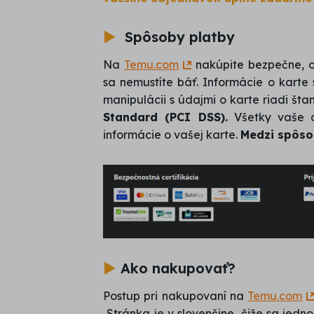
►
Spôsoby platby
Na
Temu.com
nakúpite bezpečne, o
sa nemustíte báť. Informácie o karte
manipulácii s údajmi o karte riadi š
Standard (PCI DSS).
Všetky vaše d
informácie o vašej karte.
Medzi spôso
►
Ako nakupovať?
Postup pri nakupovaní na
Temu.com
Stránka je v slovenčine, čiže sa je