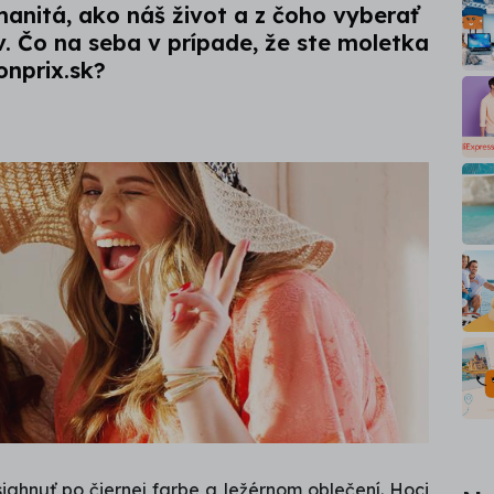
anitá, ako náš život a z čoho vyberať
. Čo na seba v prípade, že ste moletka
onprix.sk?
siahnuť po čiernej farbe a ležérnom oblečení. Hoci