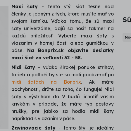
Maxi šaty
- tento štýl šiat tesne nad
členky je jedným z tých, ktoré musíte mať vo
Sú
svojom šatníku. Vďaka tomu, že sú maxi
šaty univerzálne, dajú sa nosiť takmer na
každú príležitosť. Vyberte maxi šaty s
Mód
viazaním v hornej časti alebo gumičkou v
páse.
Na Bonprix.sk objavíte desiatky
maxi šiat vo veľkosti 32 - 58.
Midi šaty
- vďaka širokej ponuke strihov,
farieb a potlači by ste sa mali poobzerať po
midi šatách na Bonprix
. Ak máte
pochybnosti, držte sa toho, čo funguje! Midi
šaty s výstrihom do V budú lichotiť vašim
krivkám v prípade, že máte typ postavy
hrušky, pre jablko sa hodia midi šaty
napríklad s viazaním v páse.
Zavinovacie šaty
- tento štýl je ideálny