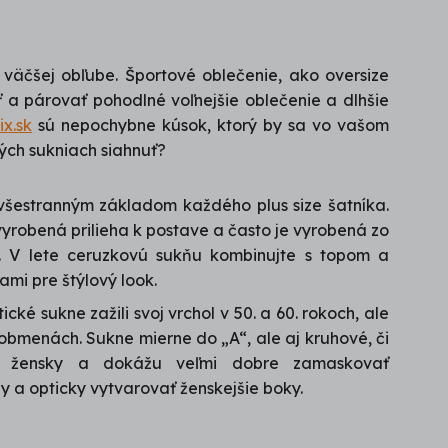
 väčšej obľube. Športové oblečenie, ako oversize
iť a párovať pohodlné voľnejšie oblečenie a dlhšie
ix.sk
sú nepochybne kúsok, ktorý by sa vo vašom
kých sukniach siahnuť?
všestranným základom každého plus size šatníka.
vyrobená prilieha k postave a často je vyrobená zo
á. V lete ceruzkovú sukňu kombinujte s topom a
ami pre štýlový look.
ické sukne zažili svoj vrchol v 50. a 60. rokoch, ale
obmenách. Sukne mierne do „A“, ale aj kruhové, či
mi žensky a dokážu veľmi dobre zamaskovať
y a opticky vytvarovať ženskejšie boky.