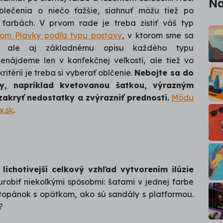
Na
lečenia o niečo ťažšie, siahnuť môžu tiež po
h farbách. V prvom rade je treba zistiť váš typ
nkom Plavky podľa typu postavy
, v ktorom sme sa
k, ale aj základnému opisu každého typu
enájdeme len v konfekčnej veľkosti, ale tiež vo
itérií je treba si vyberať oblčenie.
Nebojte sa do
by, napríklad kvetovanou šatkou, výrazným
 zakryť nedostatky a zvýrazniť prednosti.
Módu
x.sk
.
ichotivejší celkový vzhľad vytvorením ilúzie
robiť niekoľkými spôsobmi: šatami v jednej farbe
topánok s opätkom, ako sú sandály s platformou.
?