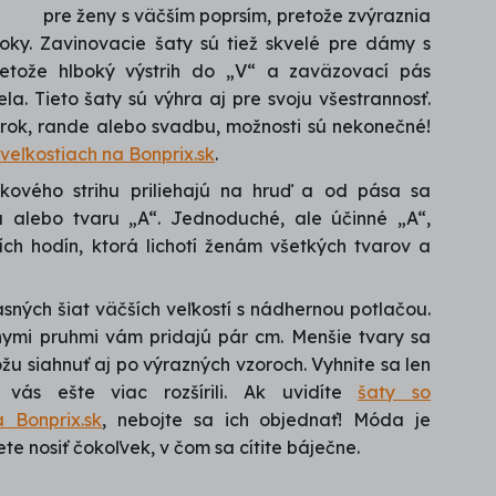
pre ženy s väčším poprsím, pretože zvýraznia
boky. Zavinovacie šaty sú tiež skvelé pre dámy s
retože hlboký výstrih do „V“ a zaväzovací pás
la. Tieto šaty sú výhra aj pre svoju všestrannosť.
erok, rande alebo svadbu, možnosti sú nekonečné!
veľkostiach na Bonprix.sk
.
kového strihu priliehajú na hruď a od pása sa
ru alebo tvaru „A“. Jednoduché, ale účinné „A“,
ích hodín, ktorá lichotí ženám všetkých tvarov a
asných šiat väčších veľkostí s nádhernou potlačou.
álnymi pruhmi vám pridajú pár cm. Menšie tvary sa
u siahnuť aj po výrazných vzoroch. Vyhnite sa len
 vás ešte viac rozšírili. Ak uvidíte
šaty so
 Bonprix.sk
, nebojte sa ich objednať! Móda je
 nosiť čokoľvek, v čom sa cítite báječne.