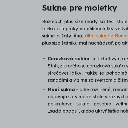
Sukne pre moletky
Rozmach plus size módy sa teší stále
tričká a tepláky naučili moletky vrstv
sukne a šaty. Áno,
dlhé sukne z Bonpr
plus size šatníku mal nachádzať, po a
Ceruzková sukňa
je lichotivým a 
Strih, z ktorého je ceruzková sukňa 
strečovej látky, takže je pohodln
sandálmi a v zime so svetrom a čižm
Maxi sukňa
- dlhé rozšírené, romant
objavujú sa v móde stále v rôznych 
polkruhové sukne pôsobia veľ
„saddlebags“, alebo ukryť širšie noh