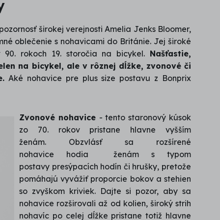
y
ozornosť širokej verejnosti Amelia Jenks Bloomer,
rmné oblečenie s nohavicami do Británie. Jej široké
 90. rokoch 19. storočia na bicykel.
Našťastie,
n na bicykel, ale v rôznej dĺžke, zvonové či
e.
Aké nohavice pre plus size postavu z Bonprix
Zvonové nohavice
- tento staronový kúsok
zo 70. rokov pristane hlavne vyšším
ženám. Obzvlásť sa rozšírené
nohavice hodia ženám s typom
postavy presýpacích hodín či hrušky, pretože
pomáhajú vyvážiť proporcie bokov a stehien
so zvyškom kriviek. Dajte si pozor, aby sa
nohavice rozširovali až od kolien, široký strih
nohavíc po celej dĺžke pristane totiž hlavne