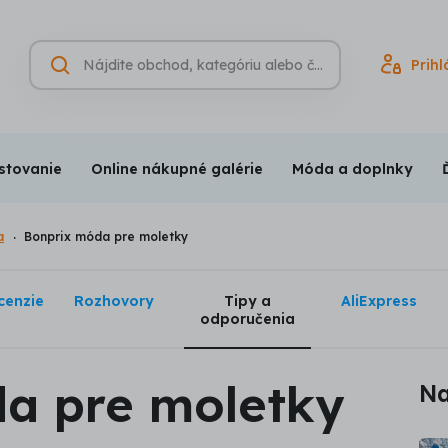
Hľadať
Prihl
Vyhľadávanie
(nepovinné)
stovanie
Online nákupné galérie
Móda a doplnky
a
Bonprix móda pre moletky
cenzie
Rozhovory
Tipy a
AliExpress
odporučenia
a pre moletky
Na