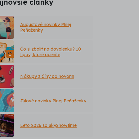
jnovšie články
Augustové novinky Plnej
Peňaženky
Čo si zbaliť na dovolenku? 10
tipov, ktoré oceníte
Nákupy z Číny po novom!
Júlové novinky Plnej Peňaženky
Leto 2026 so SkyShowtime