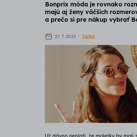
Bonprix móda je rovnako rozm
majú aj ženy väčších rozmerov
a prečo si pre nákup vybrať B
27. 7. 2023
Janka
Už dávno neplatí, že moletky by mali 