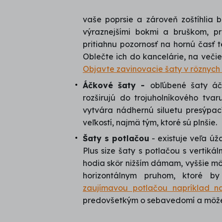
vaše poprsie a zároveň zoštíhlia 
výraznejšími bokmi a bruškom, p
pritiahnu pozornosť na hornú časť te
Oblečte ich do kancelárie, na veči
Objavte zavinovacie šaty v rôznych 
Áčkové šaty -
obľúbené šaty áč
rozširujú do trojuholníkového tva
vytvára nádhernú siluetu presýpac
veľkostí, najmä tým, ktoré sú plnšie.
Šaty s potlačou
- existuje veľa úž
Plus size šaty s potlačou s vertik
hodia skôr nižším dámam, vyššie môž
horizontálnym pruhom, ktoré by
zaujímavou potlačou napríklad na
predovšetkým o sebavedomí a môžete