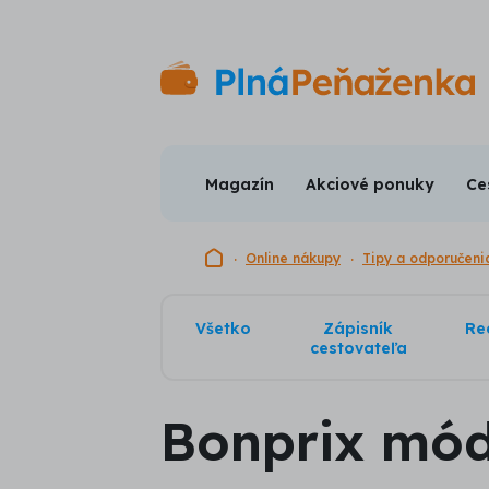
Magazín
Akciové ponuky
Ce
Domovská stránka
Online nákupy
Tipy a odporučeni
Všetko
Zápisník
Re
cestovateľa
Bonprix mód