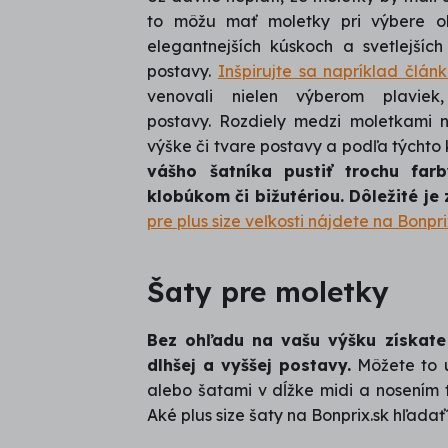
to môžu mať moletky pri výbere ob
elegantnejších kúskoch a svetlejšíc
postavy.
Inšpirujte sa napríklad člá
venovali nielen výberom plavie
postavy. Rozdiely medzi moletkami n
výške či tvare postavy a podľa týchto kr
vášho šatníka pustiť trochu far
klobúkom či bižutériou. Dôležité je
pre plus size veľkosti nájdete na Bonpri
Šaty pre moletky
Bez ohľadu na vašu výšku získate l
dlhšej a vyššej postavy.
Môžete to u
alebo šatami v dĺžke midi a nosením 
Aké plus size šaty na Bonprix.sk hľadať