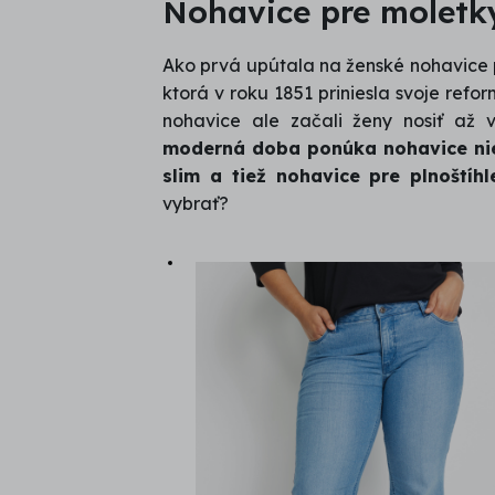
Nohavice pre moletk
Ako prvá upútala na ženské nohavice p
ktorá v roku 1851 priniesla svoje refo
nohavice ale začali ženy nosiť až v
moderná doba ponúka nohavice niele
slim a tiež nohavice pre plnoštíhl
vybrať?