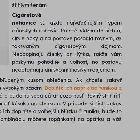
štíhlym ženám.
Cigaretové
nohavice
sú azda najvďačnejším typom
dámskych nohavíc. Prečo? Vkĺznu do nich aj
širšie boky a na postave pôsobia rovným, až
takzvaným cigaretovým dojmom.
Neobopínajú členky ani lýtka, takže vám
poskytnú pohodlie a voľnosť, no postavu
nedeformujú ani svojim masívym objemom.
bľúbeným kusom oblečenia. Ak chcete zakryť
 s vysokým pásom.
Doplňte ich napríklad tunikou z
á a bude na seba pútať pozornosť. Rovný strih riflí
ončiť kúsok nad členkom. V prípade širších bokov
ich doplníte o voľnejšiu blúzku či tuniku, bude to
to kombináciu môžete topánkami na opätku a váš