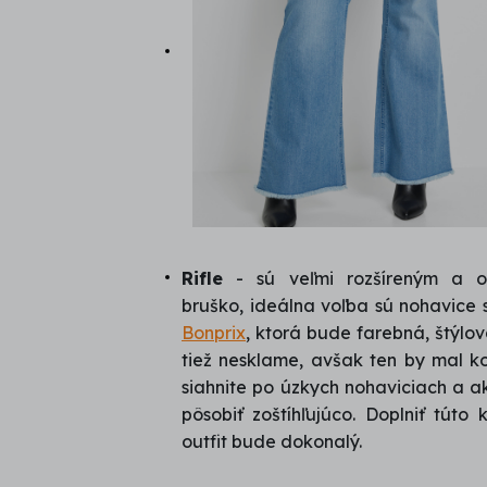
Rifle
- sú veľmi rozšíreným a o
bruško, ideálna voľba sú nohavice
Bonprix
, ktorá bude farebná, štýlov
tiež nesklame, avšak ten by mal k
siahnite po úzkych nohaviciach a ak 
pôsobiť zoštíhľujúco. Doplniť tú
outfit bude dokonalý.