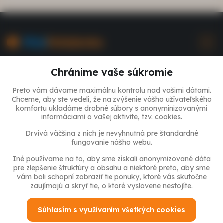
Cashback portál Plná Peňaženka
Najnovšie články
Chránime vaše súkromie
Ako funguje Plná Peňaženka a Cashback
Preto vám dávame maximálnu kontrolu nad vašimi dátami.
Obchody s cashbackom
Šijací stroj pre radosť z šitia, nie
Chceme, aby ste vedeli, že na zvýšenie vášho užívateľského
Kontaktujte nás
pre profi dielňu
komfortu ukladáme drobné súbory s anonyminizovanými
Akciové ponuky
informáciami o vašej aktivite, tzv. cookies.
Rozšírenie do prehliadača
Podpora
Sledujte nás
Drvivá väčšina z nich je nevyhnutná pre štandardné
fungovanie nášho webu.
Mobilná aplikácia
CASHBACK TO SCHOOL: Škola
facebook
twitter
instagram
volá!
Iné používame na to, aby sme získali anonymizované dáta
Vernostný program
Stiahnite si mobilnú aplikáciu
pre zlepšenie štruktúry a obsahu a niektoré preto, aby sme
Často kladené otázky
vám boli schopní zobraziť tie ponuky, ktoré vás skutočne
zaujímajú a skryť tie, o ktoré vyslovene nestojíte.
Reklamácie a garancia spokojnosti
Stiahnuť na AppStore
Augustové novinky Plnej
Peňaženky
Bonusy a odporúčanie
Súhlasím s využívaním všetkých cookies
© 2012–2026 PlnáPeňaženka.sk