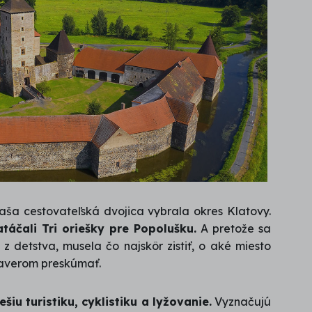
aša cestovateľská dvojica vybrala okres Klatovy.
atáčali Tri oriešky pre Popolušku.
A pretože sa
 z detstva, musela čo najskôr zistiť, o aké miesto
 Xaverom preskúmať.
u turistiku, cyklistiku a lyžovanie.
Vyznačujú