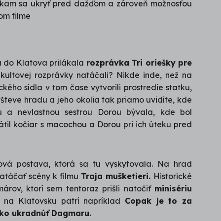
, kam sa ukryť pred dažďom a zároveň možnosťou
om filme
 do Klatova prilákala
rozprávka Tri oriešky pre
kultovej rozprávky natáčali? Nikde inde, než na
ického sídla v tom čase vytvorili prostredie statku,
teve hradu a jeho okolia tak priamo uvidíte, kde
 a nevlastnou sestrou Dorou bývala, kde bol
til kočiar s macochou a Dorou pri ich úteku pred
ová postava, ktorá sa tu vyskytovala. Na hrad
 natáčať scény k filmu
Traja mušketieri.
Historické
márov, ktorí sem tentoraz prišli natočiť
minisériu
 na Klatovsku patrí napríklad
Copak je to za
 Ako ukradnúť Dagmaru.