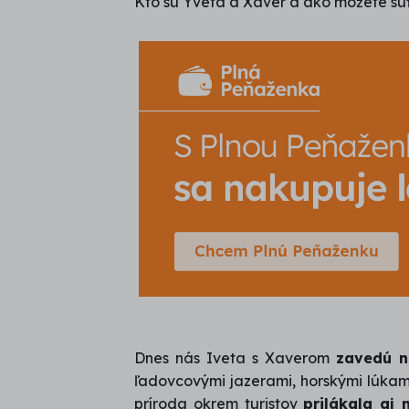
Kto sú Yveta a Xaver a ako môžete súť
Dnes nás Iveta s Xaverom
zavedú n
ľadovcovými jazerami, horskými lúkami
príroda okrem turistov
prilákala aj