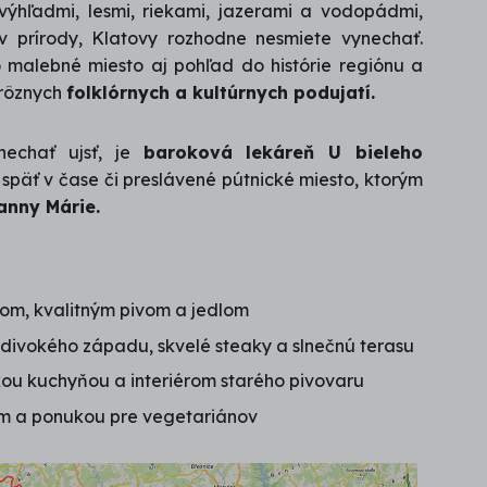
ýhľadmi, lesmi, riekami, jazerami a vodopádmi,
ov prírody, Klatovy rozhodne nesmiete vynechať.
 malebné miesto aj pohľad do histórie regiónu a
 rôznych
folklórnych a kultúrnych podujatí.
nechať ujsť, je
baroková lekáreň U bieleho
späť v čase či preslávené pútnické miesto, ktorým
anny Márie.
rom, kvalitným pivom a jedlom
divokého západu, skvelé steaky a slnečnú terasu
kou kuchyňou a interiérom starého pivovaru
m a ponukou pre vegetariánov