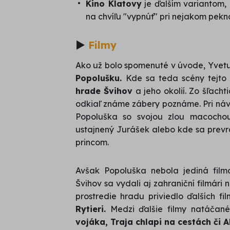
Kino Klatovy
je ďalším variantom
na chvíľu "vypnúť" pri nejakom pekn
►
Filmy
Ako už bolo spomenuté v úvode, Yvetu
Popolušku.
Kde sa teda scény tejto 
hrade Švihov
a jeho okolií. Zo šľacht
odkiaľ známe zábery poznáme. Pri návš
Popoluška so svojou zlou macochou
ustajnený Jurášek alebo kde sa prevrá
princom.
Avšak Popoluška nebola jediná film
Švihov sa vydali aj zahraniční filmári
prostredie hradu priviedlo ďalších fil
Rytieri.
Medzi ďalšie filmy natáčané
vojáka, Traja chlapi na cestách či