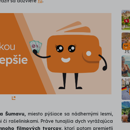
ažiť sa dozviete 
tu
.
a Šumavu,
miesto pýšiace sa nádhernými lesmi,
 či rašeliniskami. Práve tunajšia dych vyrážajúca
 mnoho filmových tvorcov,
ktorí potom premietli