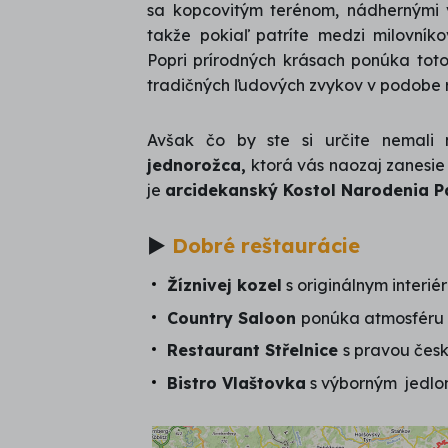
sa kopcovitým terénom, nádhernými v
takže pokiaľ patríte medzi milovník
Popri prírodných krásach ponúka toto
tradičných ľudových zvykov v podobe
Avšak čo by ste si určite nemali 
jednorožca,
ktorá vás naozaj zanesie 
je
arcidekanský Kostol Narodenia P
►
Dobré reštaurácie
Žíznivej kozel
s originálnym interié
Country Saloon
ponúka atmosféru 
Restaurant Střelnice
s pravou čes
Bistro Vlaštovka
s výborným jedlo