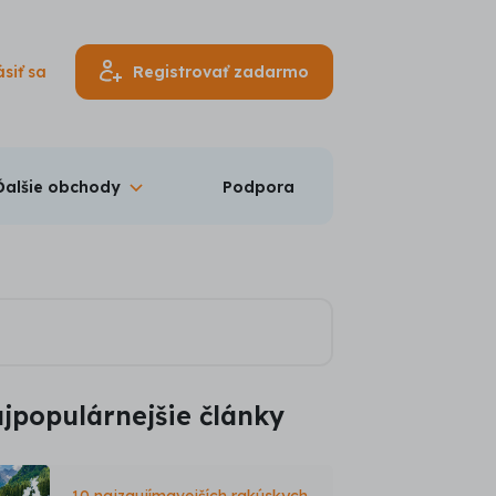
ásiť sa
Registrovať zadarmo
Ďalšie obchody
Podpora
jpopulárnejšie články
10 najzaujímavejších rakúskych