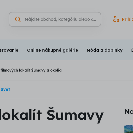
Hľadať
Prihl
Vyhľadávanie
(nepovinné)
stovanie
Online nákupné galérie
Móda a doplnky
 filmových lokalít Šumavy a okolia
Svet
lokalít Šumavy
Na