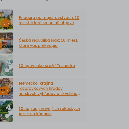
Fribourg po majstrovstvách: 10
miest, ktoré sa oplatí objaviť
Česká republika inak: 10 miest,
ktoré vás prekvapia
10 tipov, ako si užiť Taliansko
Nemecko: krajina
rozprávkových hradov,
horských výhľadov a skvelého
jedla
10 najzaujímavejších rakúskych
jazier na kúpanie