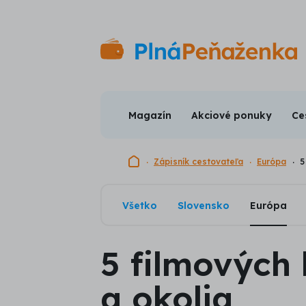
Magazín
Akciové ponuky
Ce
Domovská stránka
Zápisník cestovateľa
Európa
5
Všetko
Slovensko
Európa
5 filmových 
a okolia