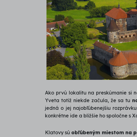
Ako prvú lokalitu na preskúmanie si n
Yveta totiž niekde začula, že sa tu
n
jedná o jej najobľúbenejšiu rozprávku
konkrétne ide a bližšie ho spoločne s
Klatovy sú
obľúbeným miestom na peši