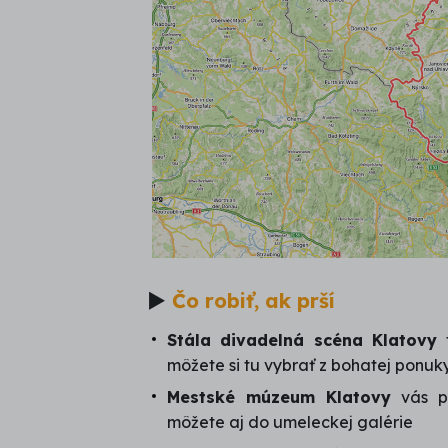
►
Čo robiť, ak prší
Stála divadelná scéna Klatovy
t
môžete si tu vybrať z bohatej ponuk
Mestské múzeum Klatovy
vás pr
môžete aj do umeleckej galérie