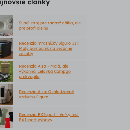
jnovšie články
Šijací stroj pre radosť z šitia, nie
pre profi dielňu
Recenzia mrazničky Siguro 31 l:
Malý pomocník na sezónne
zásoby
Recenzia Alza - Malá, ale
výkonná: čelovka Campgo
prekvapila
Recenzia Alza: Ochladzovač
vzduchu Siguro
Recenzia EXIsport - Veľký test
EXIsport výbavy