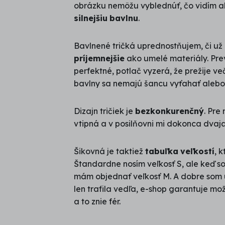
obrázku nemôžu vyblednúť, čo vidím ak
silnejšiu
bavlnu
.
Bavlnené tričká uprednostňujem, či už 
príjemnejšie
ako umelé materiály. Pre
perfektné, potlač vyzerá, že prežije ve
bavlny sa nemajú šancu vyťahať alebo 
Dizajn tričiek je
bezkonkurenčný
. Pre
vtipná a v posilňovni mi dokonca dvaja 
Šikovná je taktiež
tabuľka
veľkostí
, 
Štandardne nosím veľkosť S, ale keď so
mám objednať veľkosť M. A dobre som u
len trafila vedľa, e-shop garantuje mo
a to znie fér.