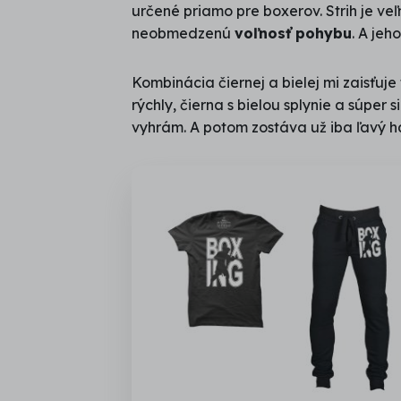
určené priamo pre boxerov. Strih je ve
neobmedzenú
voľnosť pohybu
. A jeh
Kombinácia čiernej a bielej mi zaisťuj
rýchly, čierna s bielou splynie a súper s
vyhrám. A potom zostáva už iba ľavý há