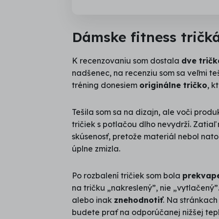
Dámske fitness tričk
K recenzovaniu som dostala
dve tričk
nadšenec, na recenziu som sa veľmi teši
tréning donesiem
originálne tričko
, k
Tešila som sa na dizajn, ale voči prod
tričiek s potlačou dlho nevydrží. Zat
skúsenosť, pretože materiál nebol nato
úplne zmizla.
Po rozbalení tričiek som bola
prekvap
na tričku „nakreslený”, nie „vytlačený”
alebo inak
znehodnotiť
. Na stránkach
budete prať na odporúčanej nižšej tepl