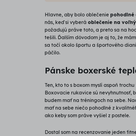
hviezdičiek:
5,0
Hlavne, aby bolo oblečenie
pohodlné
/
nás, keď si vyberá
oblečenie na voľný
5
požadujú práve toto, a preto sa na ho
tešili. Ďalším dôvodom je aj to, že má
sa točí okolo športu a športového diania
páčilo.
Pánske boxerské tepl
Ten, kto to s boxom myslí aspoň trochu 
Boxovacie rukavice sú nevyhnutnosť, b
budem mať na tréningoch na sebe. Nad
mať na sebe niečo pohodlné z kvalitné
ako keby som práve vyšiel z postele.
Dostal som na recenzovanie jeden fitnes