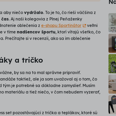
Na
a aby niečo
vydržalo
. To je to, čo rieši väčšina z
 čas
. Aj naši kolegovia z Plnej Peňaženky
dnotenie oblečenia z
e-shopu Sportinátor
veľmi
me v tíme
nadšencov športu
, ktorí vítajú všetko, čo
. Prečítajte si v recenzii, ako sa im oblečenie
áky a tričko
vážne, by sa na to mal správne pripraviť.
andáže taktiež, ale ja som uvažoval aj o tom, čo
 tým je potrebné sa dôkladne zamyslieť. Musím
ho materiálu a tiež niečo, v čom nebudem vyzerať,
s set pozostávajúci z trička a teplákov, ktoré sú