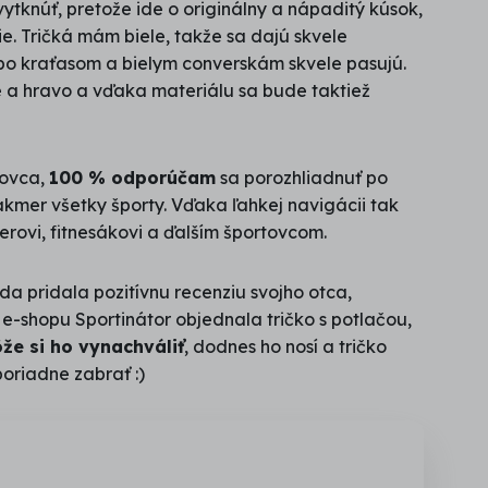
tknúť, pretože ide o originálny a nápaditý kúsok,
ie. Tričká mám biele, takže sa dajú skvele
o kraťasom a bielym converskám skvele pasujú.
 a hravo a vďaka materiálu sa bude taktiež
tovca,
100 % odporúčam
sa porozhliadnuť po
akmer všetky športy. Vďaka ľahkej navigácii tak
erovi, fitnesákovi a ďalším športovcom.
da pridala pozitívnu recenziu svojho otca,
-shopu Sportinátor objednala tričko s potlačou,
e si ho vynachváliť
, dodnes ho nosí a tričko
oriadne zabrať :)