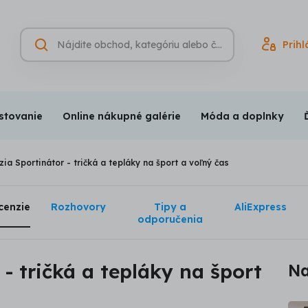
Hľadať
Prihl
Vyhľadávanie
(nepovinné)
stovanie
Online nákupné galérie
Móda a doplnky
ia Sportinátor - tričká a tepláky na šport a voľný čas
cenzie
Rozhovory
Tipy a
AliExpress
odporučenia
- tričká a tepláky na šport
Na