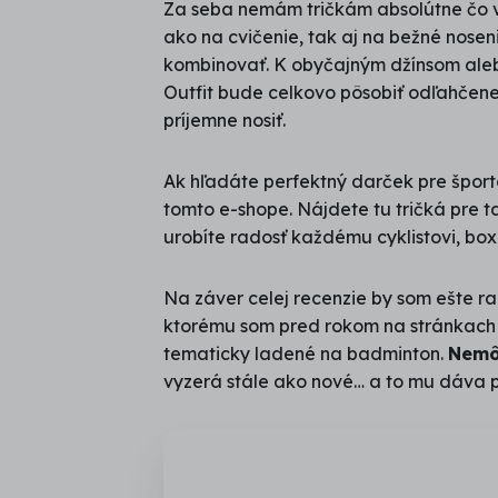
Za seba nemám tričkám absolútne čo vy
ako na cvičenie, tak aj na bežné nosen
kombinovať. K obyčajným džínsom aleb
Outfit bude celkovo pôsobiť odľahčene
príjemne nosiť.
Ak hľadáte perfektný darček pre špor
tomto e-shope. Nájdete tu tričká pre t
urobíte radosť každému cyklistovi, box
Na záver celej recenzie by som ešte ra
ktorému som pred rokom na stránkach e
tematicky ladené na badminton.
Nemôž
vyzerá stále ako nové… a to mu dáva p