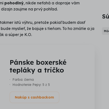
ľmi
pohodlný
, nikde neťahá a dopraje vám
o dizajn zaujme na prvý pohľad.
Sú
e takmer istú výhru, pretože pokiaľ budem dosť
i bude myslieť, že bojuje s tieňom. To ho zmätie a ja
Mód
k a súper je K.O.
Pánske boxerské
tepláky a tričko
Farba: čierna
Hodnotenie Pepy: 5 z 5
Nakúp s cashbackom