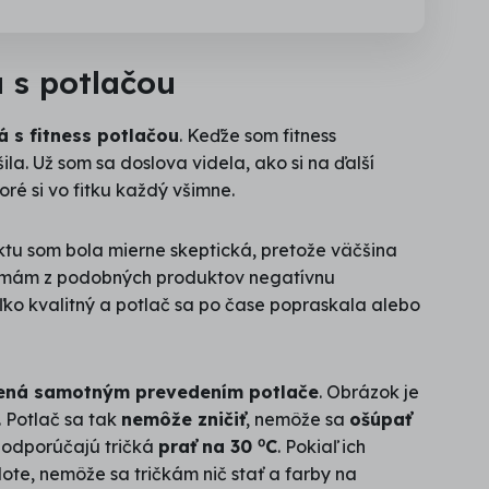
á s potlačou
á s fitness potlačou
. Keďže som fitness
la. Už som sa doslova videla, ako si na ďalší
toré si vo fitku každý všimne.
uktu som bola mierne skeptická, pretože väčšina
iaľ mám z podobných produktov negatívnu
ľko kvalitný a potlač sa po čase popraskala alebo
ená samotným prevedením potlače
. Obrázok je
. Potlač sa tak
nemôže zničiť
, nemôže sa
ošúpať
 odporúčajú tričká
prať na 30 ⁰C
. Pokiaľ ich
ote, nemôže sa tričkám nič stať a farby na