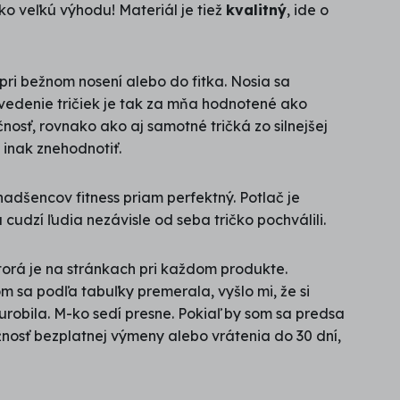
o veľkú výhodu! Materiál je tiež
kvalitný
, ide o
pri bežnom nosení alebo do fitka. Nosia sa
vedenie tričiek je tak za mňa hodnotené ako
čnosť, rovnako ako aj samotné tričká zo silnejšej
inak znehodnotiť.
 nadšencov fitness priam perfektný. Potlač je
cudzí ľudia nezávisle od seba tričko pochválili.
ktorá je na stránkach pri každom produkte.
m sa podľa tabuľky premerala, vyšlo mi, že si
robila. M-ko sedí presne. Pokiaľ by som sa predsa
žnosť bezplatnej výmeny alebo vrátenia do 30 dní,