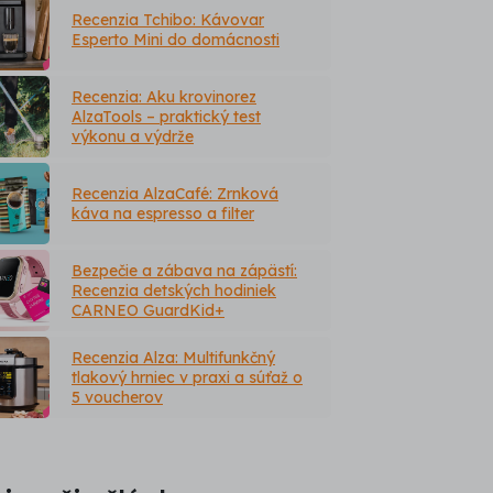
Recenzia Tchibo: Kávovar
Esperto Mini do domácnosti
Recenzia: Aku krovinorez
AlzaTools – praktický test
výkonu a výdrže
Recenzia AlzaCafé: Zrnková
káva na espresso a filter
Bezpečie a zábava na zápästí:
Recenzia detských hodiniek
CARNEO GuardKid+
Recenzia Alza: Multifunkčný
tlakový hrniec v praxi a súťaž o
5 voucherov