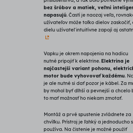
príslušenstva, a tak bolo potrebné vý
bez šróbov a matiek, veľmi inteli
napasujú
. Častí je naozaj veľa, rovna
užívateľov môže toľko dielov zaskočiť,
dielu užívateľ intuitívne zapojí aj ostat
Vapku je okrem napojenia na hadicu
nutné pripojiť k elektrine.
Elektrina je
najčastejší variant pohonu, elektric
motor bude vyhovovať každému
. N
je ale nutné si dať pozor je kábel. Za 
by mohol byť dlhší a pevnejší a chcelo 
to mať možnosť ho niekam zmotať.
Montáž a prvé spustenie zvládnete za
chvíľku. Prístroj je ľahký a jednoducho 
používa. Na čistenie je možné použiť