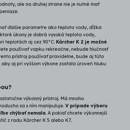
dnoty, ale na druhej strane nie je nutné mať
 peniaze.
jímať ďalšie parametre ako teplota vody, dĺžka
ektoré úkony je dobrá vysoká teplota vody,
pri teplotách aj cez 90°C.
Kärcher K 2 je možné
dete používať vapku rekreačne, nebude hlučnosť
nto prístroj používať pravidelne, bude aj túto
r, aby aj pri vyššom výkone zostala úroveň hluku
bou?
dostatočne výkonný prístroj. Má mnoho
dnoducho sa s ním manipuluje.
V prípade výberu
oľbe chýbať nemala
. A pokiaľ chcete výkonnejší
stič z radu Kärcher K 5 alebo K7.