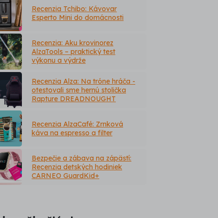
Recenzia Tchibo: Kávovar
Esperto Mini do domácnosti
Recenzia: Aku krovinorez
AlzaTools – praktický test
výkonu a výdrže
Recenzia Alza: Na tróne hráča -
otestovali sme hernú stolička
Rapture DREADNOUGHT
Recenzia AlzaCafé: Zrnková
káva na espresso a filter
Bezpečie a zábava na zápästí:
Recenzia detských hodiniek
CARNEO GuardKid+