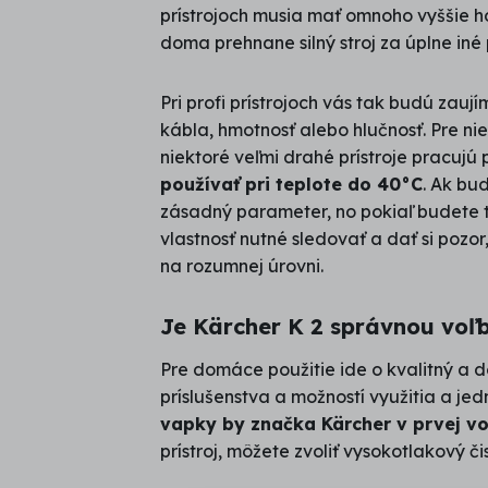
prístrojoch musia mať omnoho vyššie ho
doma prehnane silný stroj za úplne iné
Pri profi prístrojoch vás tak budú zau
kábla, hmotnosť alebo hlučnosť. Pre ni
niektoré veľmi drahé prístroje pracujú 
používať pri teplote do 40°C
. Ak bu
zásadný parameter, no pokiaľ budete te
vlastnosť nutné sledovať a dať si pozo
na rozumnej úrovni.
Je Kärcher K 2 správnou voľ
Pre domáce použitie ide o kvalitný a 
príslušenstva a možností využitia a je
vapky by značka Kärcher v prvej v
prístroj, môžete zvoliť vysokotlakový či