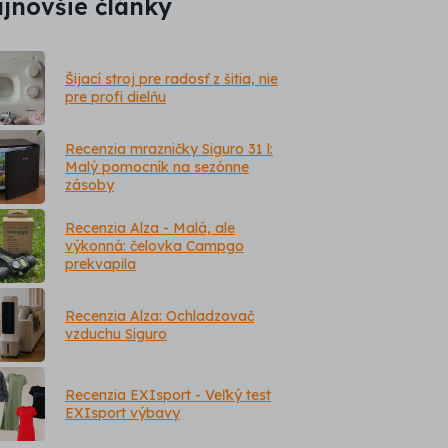
jnovšie články
Šijací stroj pre radosť z šitia, nie
pre profi dielňu
Recenzia mrazničky Siguro 31 l:
Malý pomocník na sezónne
zásoby
Recenzia Alza - Malá, ale
výkonná: čelovka Campgo
prekvapila
Recenzia Alza: Ochladzovač
vzduchu Siguro
Recenzia EXIsport - Veľký test
EXIsport výbavy