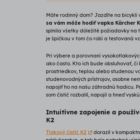
hviezdičiek:
4,0
Máte rodinný dom? Jazdíte na bicykli 
/
sa vám môže hodiť vapka Kärcher K
5
splnila všetky dôležité požiadavky na t
je špičkou v tom čo robí a testovaná v
Pri výbere a porovnaní vysokotlakových
ako často. Kto ich bude obsluhovať, či
prostriedkov, teplou alebo studenou 
studenovodných prístrojov, osobne ne
napojiť ho na našu záhradnú hadicu. P
som čistič rozbalil, napojil a hneď vyskúš
Intuitívne zapojenie a použí
K2
Tlakový čistič K2
dorazil v kompaktn