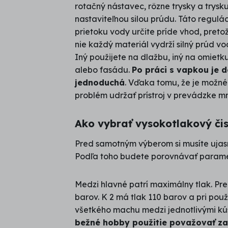
rotačný nástavec, rôzne trysky a trysku
nastaviteľnou silou prúdu. Táto regulá
prietoku vody určite príde vhod, preto
nie každý materiál vydrží silný prúd vo
Iný použijete na dlažbu, iný na omietk
alebo fasádu.
Po práci s vapkou je d
jednoduchá
. Vďaka tomu, že je možné 
problém udržať prístroj v prevádzke m
Ako vybrať vysokotlakový či
Pred samotným výberom si musíte ujasn
Podľa toho budete porovnávať parame
Medzi hlavné patrí maximálny tlak. Pre
barov. K 2 má tlak 110 barov a pri pou
všetkého machu medzi jednotlivými k
bežné hobby použitie považovať za 