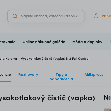
Hľadať
Prihl
Vyhľadávanie
(nepovinné)
stovanie
Online nákupné galérie
Móda a doplnky
ia Kärcher - Vysokotlakový čistič (vapka) K 2 Full Control
cenzie
Rozhovory
Tipy a
AliExpress
odporučenia
ysokotlakový čistič (vapka)
Na