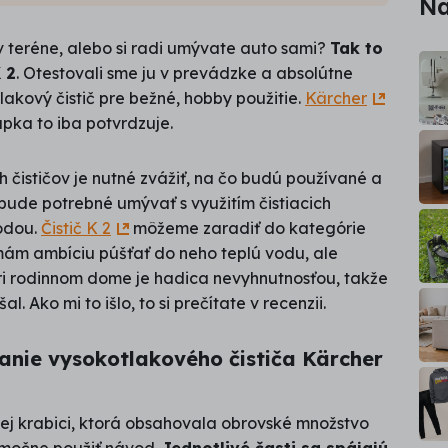
Na
v teréne, alebo si radi umývate auto sami?
Tak to
 2
. Otestovali sme ju v prevádzke a absolútne
lakový čistič pre bežné, hobby použitie.
Kärcher
apka to iba potvrdzuje.
 čističov je nutné zvážiť, na čo budú používané a
 bude potrebné umývať s využitím čistiacich
vodou.
Čistič K 2
môžeme zaradiť do kategórie
mám ambíciu púšťať do neho teplú vodu, ale
ri rodinnom dome je hadica nevyhnutnosťou, takže
al. Ako mi to išlo, to si prečítate v recenzii.
vanie vysokotlakového čističa Kärcher
ej krabici, ktorá obsahovala obrovské množstvo