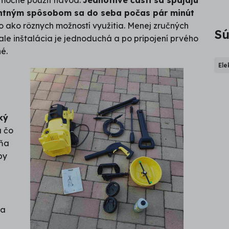
nimočne použiť návod.
Jednotlivé časti sa spájajú
gentným spôsobom sa do seba počas pár minút
ko ako rôznych možností využitia. Menej zručných
Sú
 ale inštalácia je jednoduchá a po pripojení prvého
né.
Ele
ký
a čo
mňa
by
sa