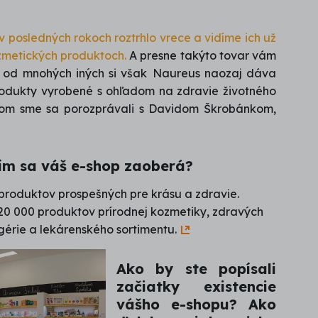
 v posledných rokoch roztrhlo vrece a vidíme ich už
zmetických produktoch.
A presne takýto tovar vám
 od mnohých iných si však
Naureus naozaj dáva
produkty vyrobené s ohľadom na zdravie životného
o tom sme sa porozprávali s Davidom Škrobánkom,
čím sa váš e-shop zaoberá?
roduktov prospešných pre krásu a zdravie.
20 000 produktov prírodnej kozmetiky, zdravých
gérie a lekárenského sortimentu.
Ako by ste popísali
začiatky existencie
vášho e-shopu? Ako