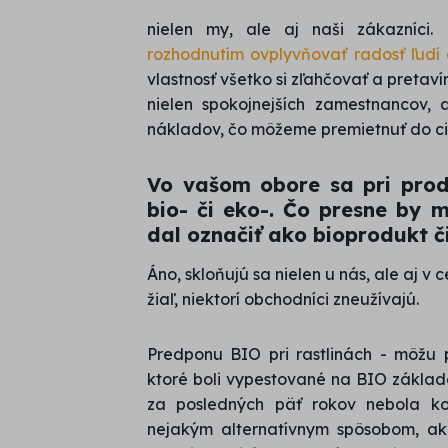
nielen my, ale aj naši zákazníci.
rozhodnutím ovplyvňovať radosť ľudí 
vlastnosť všetko si zľahčovať a preta
nielen spokojnejších zamestnancov,
nákladov, čo môžeme premietnuť do ci
Vo vašom obore sa pri prod
bio- či eko-. Čo presne by 
dal označiť ako bioprodukt 
Áno, skloňujú sa nielen u nás, ale aj v c
žiaľ, niektorí obchodníci zneužívajú.
Predponu BIO pri rastlinách - môžu p
ktoré boli vypestované na BIO základ
za posledných päť rokov nebola ko
nejakým alternatívnym spôsobom, ako