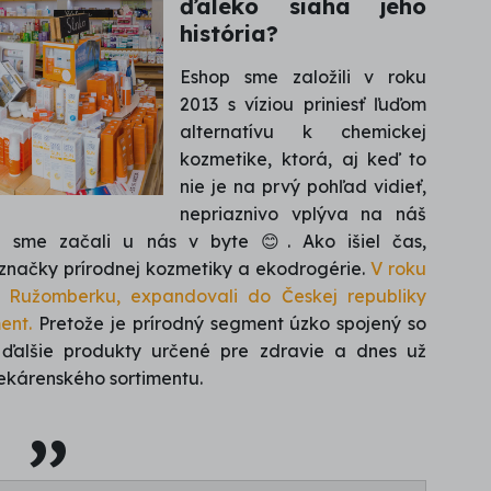
ďaleko siaha jeho
história?
Eshop sme založili v roku
2013 s víziou priniesť ľuďom
alternatívu k chemickej
kozmetike, ktorá, aj keď to
nie je na prvý pohľad vidieť,
nepriaznivo vplýva na náš
u sme začali u nás v byte 😊. Ako išiel čas,
e značky prírodnej kozmetiky a ekodrogérie.
V roku
v Ružomberku, expandovali do Českej republiky
ent.
Pretože je prírodný segment úzko spojený so
a ďalšie produkty určené pre zdravie a dnes už
lekárenského sortimentu.