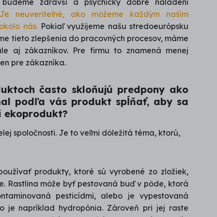
budeme zdravší a psychicky dobre naladení
Je neuveriteľné, ako môžeme každým naším
okolo nás.
Pokiaľ využijeme našu stredoeurópsku
víme tieto zlepšenia do pracovných procesov, máme
 ale aj zákazníkov. Pre firmu to znamená menej
en pre zákazníka.
uktoch často skloňujú predpony ako
mal podľa vás produkt spĺňať, aby sa
či ekoprodukt?
elej spoločnosti. Je to veľmi dôležitá téma, ktorú,
oužívať produkty, ktoré sú vyrobené zo zložiek,
e. Rastlina môže byť pestovaná buď v pôde, ktorá
ntaminovaná pesticídmi, alebo je vypestovaná
 je napríklad hydropónia. Zároveň pri jej raste