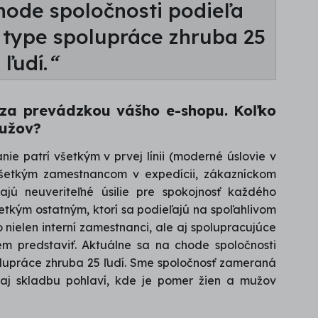
hode spoločnosti podieľa
 type spolupráce zhruba 25
ľudí.
“
í za prevádzkou vášho e-shopu. Koľko
 mužov?
e patrí všetkým v prvej línii (moderné úslovie v
všetkým zamestnancom v expedícii, zákazníckom
ajú neuveriteľné úsilie pre spokojnosť každého
tkým ostatným, ktorí sa podieľajú na spoľahlivom
o nielen interní zamestnanci, ale aj spolupracujúce
em predstaviť. Aktuálne sa na chode spoločnosti
lupráce zhruba 25 ľudí. Sme spoločnosť zameraná
j skladbu pohlaví, kde je pomer žien a mužov