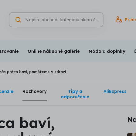
Hľadať
Prihl
Vyhľadávanie
(nepovinné)
stovanie
Online nákupné galérie
Móda a doplnky
nás práca baví, pomôžeme v zdraví
cenzie
Rozhovory
Tipy a
AliExpress
odporučenia
ca baví,
Na