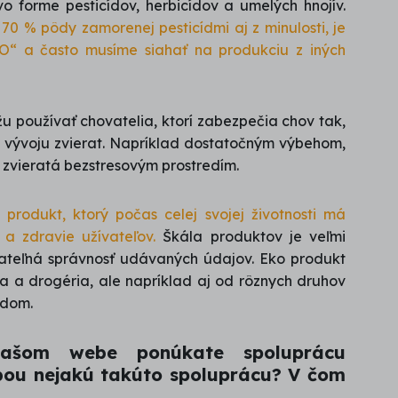
o forme pesticídov, herbicídov a umelých hnojív.
0 % pôdy zamorenej pesticídmi aj z minulosti, je
O“ a často musíme siahať na produkciu z iných
žu používať chovatelia, ktorí zabezpečia chov tak,
u vývoju zvierat. Napríklad dostatočným výbehom,
zvieratá bezstresovým prostredím.
rodukt, ktorý počas celej svojej životnosti má
 a zdravie užívateľov.
Škála produktov je veľmi
vateľná správnosť udávaných údajov. Eko produkt
a a drogéria, ale napríklad aj od rôznych druhov
O dom.
ašom webe ponúkate spoluprácu
bou nejakú takúto spoluprácu? V čom