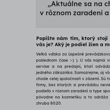
„
Aktuálne sa na c
v rôznom zaradení a
Popíšte nám tím, ktorý stoj
vás je? Aký je podiel žien a
Veľká vďaka za úspešné prevádzkovani
poslednom čase :-) ). U nás najmä 
servise a na predajni, ktorí odvádz
jedného zákazníka. Samozrejme, aj vše
chode celej spoločnosti v zázemí. Sú t
firmy, bez ktorých si prevádzku nevi
podieľa v rôznom zaradení a type spo
pôvodne na kozmetiku a to odráža a
zhruba 80:20.