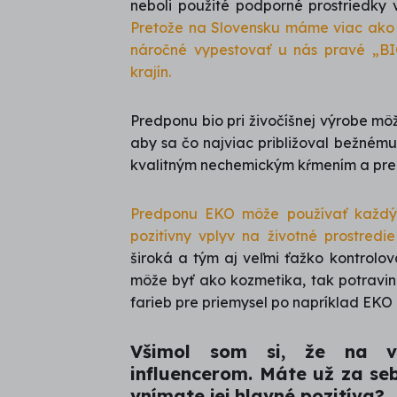
neboli použité podporné prostriedky v
Pretože na Slovensku máme viac ako 7
náročné vypestovať u nás pravé „BI
krajín.
Predponu bio pri živočíšnej výrobe mô
aby sa čo najviac približoval bežném
kvalitným nechemickým kŕmením a pre 
Predponu EKO môže používať každý p
pozitívny vplyv na životné prostredie
široká a tým aj veľmi ťažko kontrolo
môže byť ako kozmetika, tak potravin
farieb pre priemysel po napríklad EK
Všimol som si, že na v
influencerom. Máte už za se
vnímate jej hlavné pozitíva?