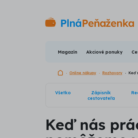
Magazín
Akciové ponuky
Ce
Domovská stránka
Online nákupy
Rozhovory
Keď 
Všetko
Zápisník
Re
cestovateľa
Keď nás prá