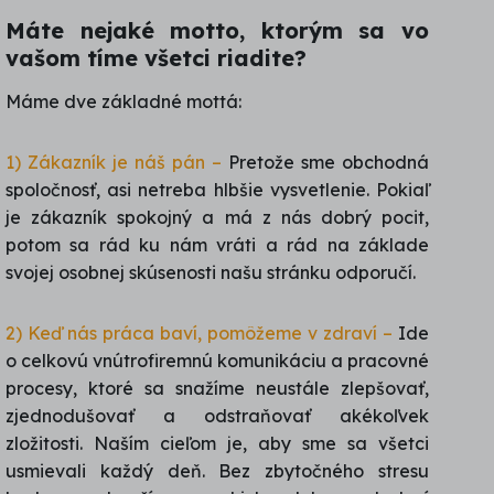
Máte nejaké motto, ktorým sa vo
vašom tíme všetci riadite?
Máme dve základné mottá:
1) Zákazník je náš pán –
Pretože sme obchodná
spoločnosť, asi netreba hlbšie vysvetlenie. Pokiaľ
je zákazník spokojný a má z nás dobrý pocit,
potom sa rád ku nám vráti a rád na základe
svojej osobnej skúsenosti našu stránku odporučí.
2) Keď nás práca baví, pomôžeme v zdraví –
Ide
o celkovú vnútrofiremnú komunikáciu a pracovné
procesy, ktoré sa snažíme neustále zlepšovať,
zjednodušovať a odstraňovať akékoľvek
zložitosti. Naším cieľom je, aby sme sa všetci
usmievali každý deň. Bez zbytočného stresu