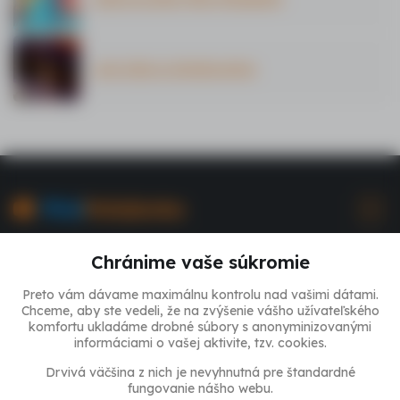
Leto 2026 so SkyShowtime
Cashback portál Plná Peňaženka
Najnovšie články
Chránime vaše súkromie
Ako funguje Plná Peňaženka a Cashback
Preto vám dávame maximálnu kontrolu nad vašimi dátami.
Obchody s cashbackom
CASHBACK TO SCHOOL: Škola
Chceme, aby ste vedeli, že na zvýšenie vášho užívateľského
Kontaktujte nás
volá!
komfortu ukladáme drobné súbory s anonyminizovanými
Akciové ponuky
informáciami o vašej aktivite, tzv. cookies.
Rozšírenie do prehliadača
Podpora
Sledujte nás
Drvivá väčšina z nich je nevyhnutná pre štandardné
fungovanie nášho webu.
Mobilná aplikácia
Augustové novinky Plnej