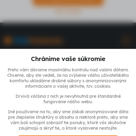
Ako to funguje
Cashback portál Plná Peňaženka
Najnovšie články
Chránime vaše súkromie
Ako funguje Plná Peňaženka a Cashback
Preto vám dávame maximálnu kontrolu nad vašimi dátami.
Obchody s cashbackom
CASHBACK TO SCHOOL: Škola
Chceme, aby ste vedeli, že na zvýšenie vášho užívateľského
Kontaktujte nás
volá!
komfortu ukladáme drobné súbory s anonyminizovanými
Akciové ponuky
informáciami o vašej aktivite, tzv. cookies.
Rozšírenie do prehliadača
Podpora
Sledujte nás
Drvivá väčšina z nich je nevyhnutná pre štandardné
fungovanie nášho webu.
Mobilná aplikácia
Augustové novinky Plnej
facebook
twitter
instagram
Peňaženky
Iné používame na to, aby sme získali anonymizované dáta
Vernostný program
Stiahnite si mobilnú aplikáciu
pre zlepšenie štruktúry a obsahu a niektoré preto, aby sme
Často kladené otázky
vám boli schopní zobraziť tie ponuky, ktoré vás skutočne
zaujímajú a skryť tie, o ktoré vyslovene nestojíte.
Reklamácie a garancia spokojnosti
Stiahnuť na AppStore
Recenzia mrazničky Siguro 31 l: