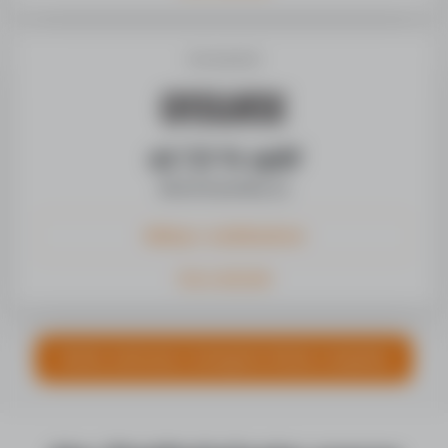
Answear.sk
až 7,5 % späť
Akciové ponuky (1)
Nákup s cashbackom
Viac o obchode
Všetky obchody z kategórie Móda a doplnky