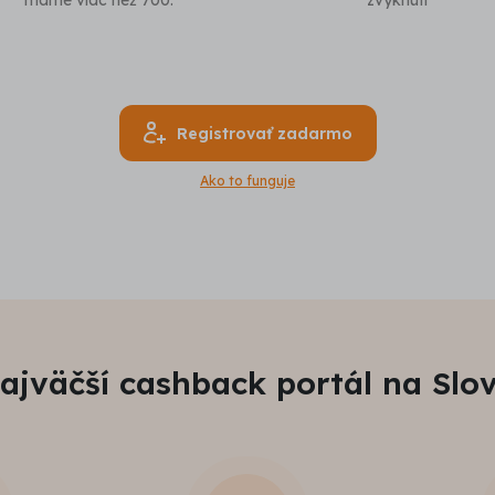
máme viac než 700.
zvyknutí
Registrovať zadarmo
Ako to funguje
ajväčší cashback portál na Slo