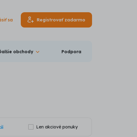
ásiť sa
Registrovať zadarmo
Ďalšie obchody
Podpora
9
Len akciové ponuky
ií