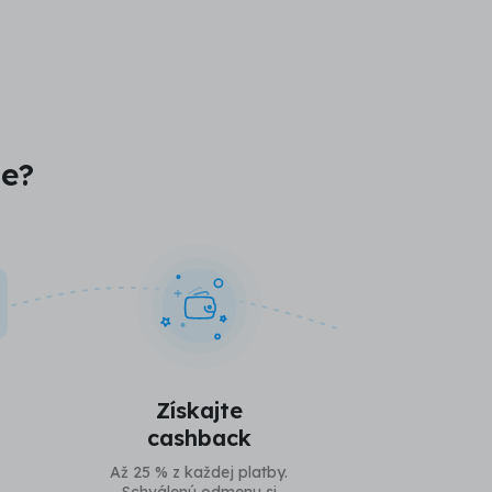
je?
Získajte
cashback
Až 25 % z každej platby.