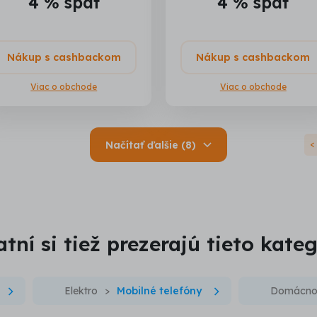
4 % späť
4 % späť
Nákup s cashbackom
Nákup s cashbackom
Viac o obchode
Viac o obchode
Načítať ďalšie (8)
Ď
tní si tiež prezerajú tieto kate
Elektro
Mobilné telefóny
Domácno