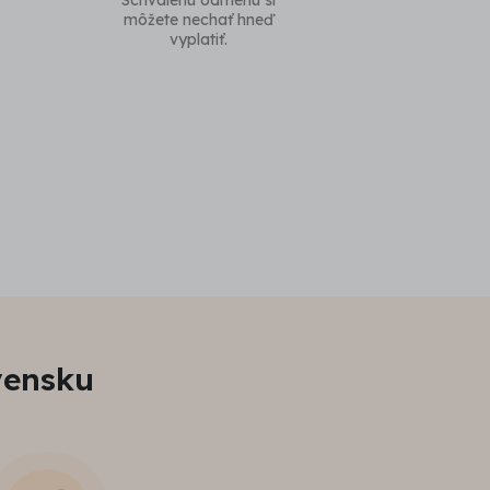
Schválenú odmenu si
môžete nechať hneď
vyplatiť.
vensku