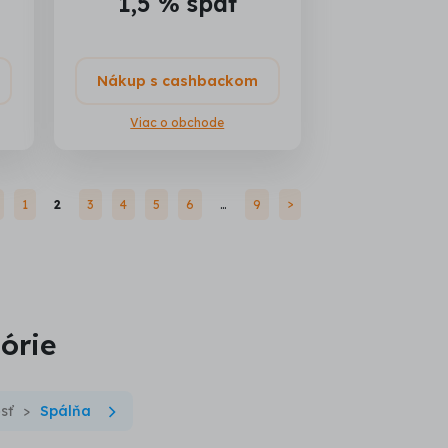
1,5 % späť
Nákup s cashbackom
Viac o obchode
1
2
3
4
5
6
…
9
alšie
Predchádzajúce
górie
sť
Spálňa