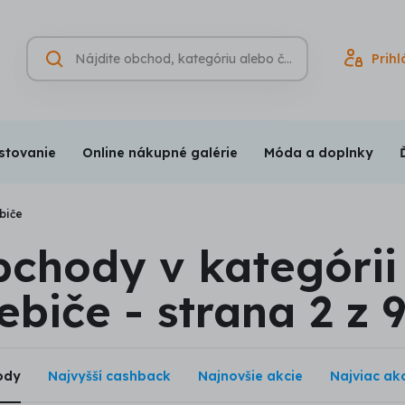
Hľadať
Prihl
Vyhľadávanie
(nepovinné)
stovanie
Online nákupné galérie
Móda a doplnky
biče
bchody v kategórii
ebiče - strana 2 z 
ody
Najvyšší cashback
Najnovšie akcie
Najviac akc