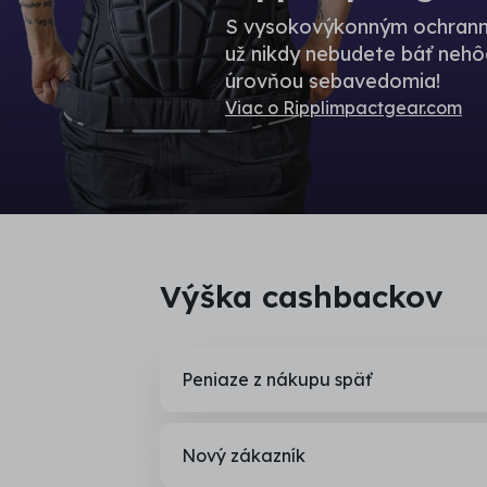
S vysokovýkonným ochranný
už nikdy nebudete báť nehôd
úrovňou sebavedomia!
Viac o Ripplimpactgear.com
Výška cashbackov
Peniaze z nákupu späť
Nový zákazník