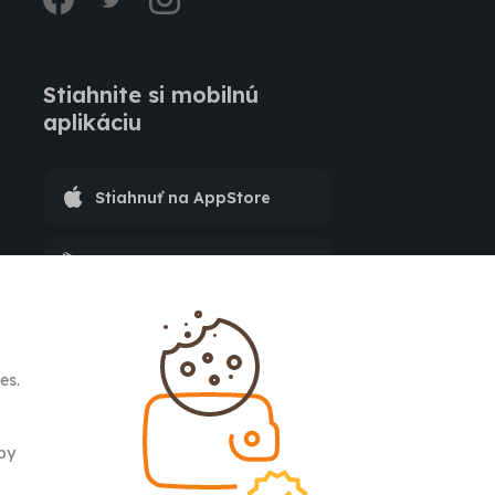
Stiahnite si mobilnú
aplikáciu
Stiahnuť na AppStore
Stiahnuť na Google Play
es.
aby