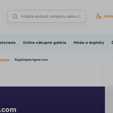
Hľadať
Prihl
Vyhľadávanie
(nepovinné)
stovanie
Online nákupné galérie
Móda a doplnky
ečenie
Ripplimpactgear.com
r.com