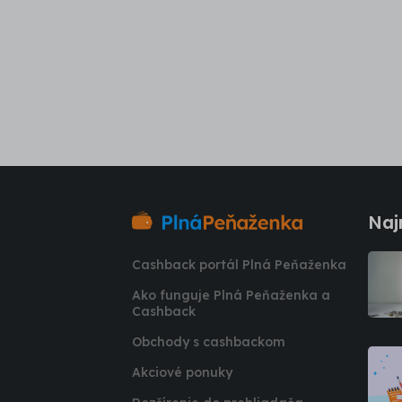
Naj
Cashback portál Plná Peňaženka
Ako funguje Plná Peňaženka a
Cashback
Obchody s cashbackom
Akciové ponuky