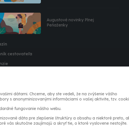
Augustové novinky Plnej
Peňaženky
zín
ník cestovateľa
nzie
ovory
že
 a odporučenia
šimi dátami. Chceme, aby ste vedeli, že na zvýšenie vášho
ry s anonyminizovanými informáciami o vašej aktivite, tzv. cooki
press
andardné fungovanie nášho webu.
izované dáta pre zlepšenie štruktúry a obsahu a niektoré preto, 
ré vás skutočne zaujímajú a skryť tie, o ktoré vyslovene nestojíte.