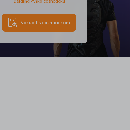
Detailná výška cashbacku
Nakúpiť s cashbackom