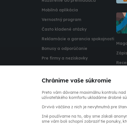
Rozšírenie do prehliadača
Mobilná aplikácia
Vernostný program
Často kladené otázky
Reklamácie a garancia spokojnosti
Maga
Bonusy a odporúčanie
Zápis
Pre firmy a neziskovky
Rece
Affiliate program
Rozh
Kariéra
Chránime vaše súkromie
Súťa
Pridať e‑shop
Tipy
Preto vám dávame maximálnu kontrolu nad va
Miliónová súťaž
užívateľského komfortu ukladáme drobné súbo
AliEx
Drvivá väčšina z nich je nevyhnutná pre št
Iné používame na to, aby sme získali anonym
sme vám boli schopní zobraziť tie ponuky, kto