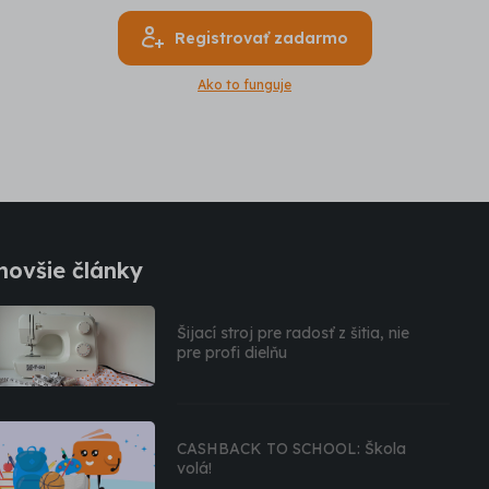
Registrovať zadarmo
Ako to funguje
novšie články
Šijací stroj pre radosť z šitia, nie
pre profi dielňu
CASHBACK TO SCHOOL: Škola
volá!