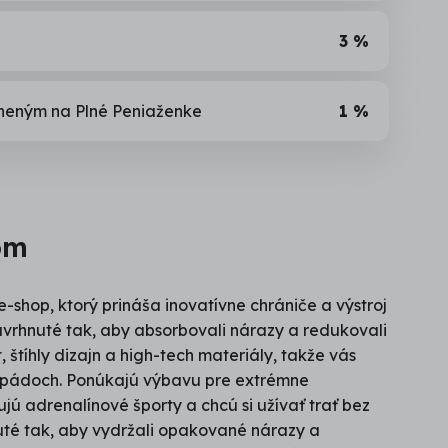
3 %
jneným na Plné Peniaženke
1 %
om
e-shop, ktorý prináša inovatívne chrániče a výstroj
vrhnuté tak, aby absorbovali nárazy a redukovali
 štíhly dizajn a high-tech materiály, takže vás
 pádoch. Ponúkajú výbavu pre extrémne
ujú adrenalínové športy a chcú si užívať trať bez
uté tak, aby vydržali opakované nárazy a