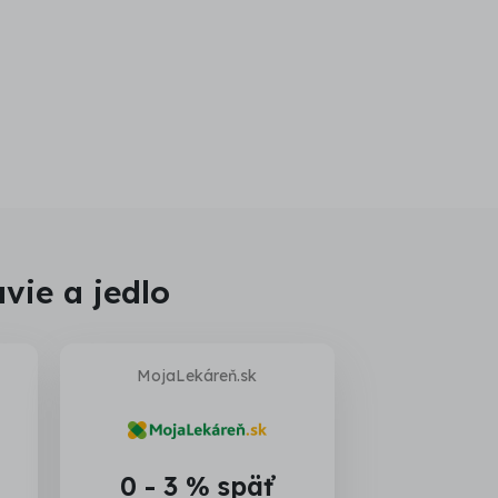
vie a jedlo
z
MojaLekáreň.sk
0 - 3 % späť