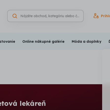
Hľadať
Prihl
Vyhľadávanie
(nepovinné)
stovanie
Online nákupné galérie
Móda a doplnky
etová lekáreň