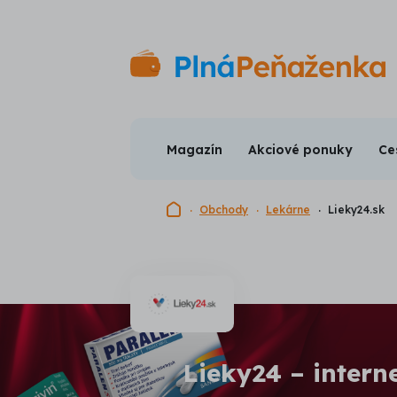
Magazín
Akciové ponuky
Ce
Domovská stránka
Obchody
Lekárne
Lieky24.sk
Lieky24 – intern