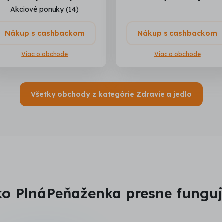
Akciové ponuky (14)
Nákup s cashbackom
Nákup s cashbackom
Viac o obchode
Viac o obchode
Všetky obchody z kategórie Zdravie a jedlo
o PlnáPeňaženka presne fungu