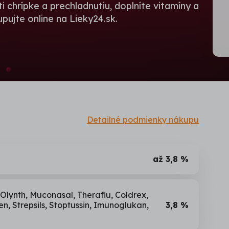
i chrípke a prechladnutiu, doplníte vitamíny a
kupujte online na Lieky24.sk.
Detailné podmienky nákupu
až 3,8 %
Olynth, Muconasal, Theraflu, Coldrex,
n, Strepsils, Stoptussin, Imunoglukan,
3,8 %