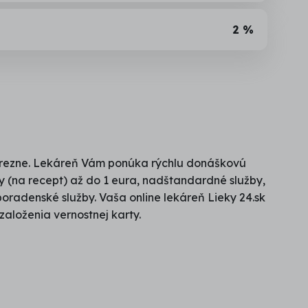
2 %
v Brezne. Lekáreň Vám ponúka rýchlu donáškovú
eky (na recept) až do 1 eura, nadštandardné služby,
radenské služby. Vaša online lekáreň Lieky 24.sk
 založenia vernostnej karty.