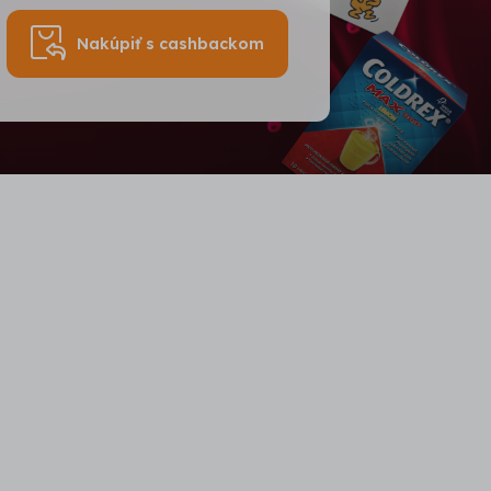
Nakúpiť s cashbackom