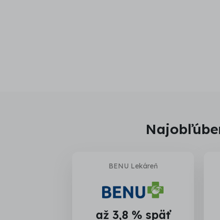
Najobľúben
BENU Lekáreň
až 3,8 % späť