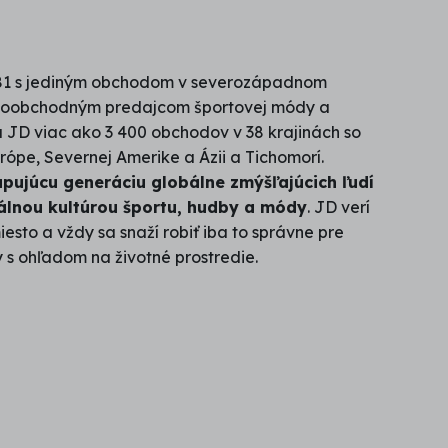
981 s jediným obchodom v severozápadnom
aloobchodným predajcom športovej módy a
 JD viac ako 3 400 obchodov v 38 krajinách so
urópe, Severnej Amerike a Ázii a Tichomorí.
upujúcu generáciu globálne zmýšľajúcich ľudí
álnou kultúrou športu, hudby a módy
. JD verí
iesto a vždy sa snaží robiť iba to správne pre
 s ohľadom na životné prostredie.