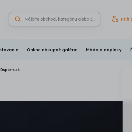
Hľadať
Prihl
Vyhľadávanie
(nepovinné)
stovanie
Online nákupné galérie
Móda a doplnky
Dsports.sk