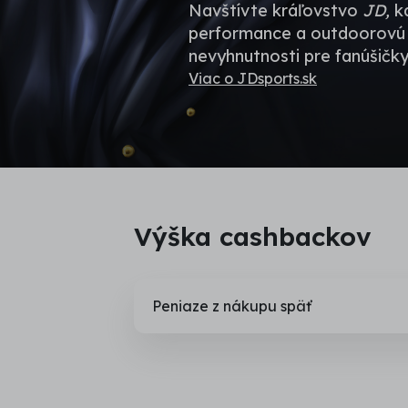
Navštívte kráľovstvo
JD,
k
performance a outdoorovú o
nevyhnutnosti pre fanúšičky
Viac o JDsports.sk
Výška cashbackov
Peniaze z nákupu späť