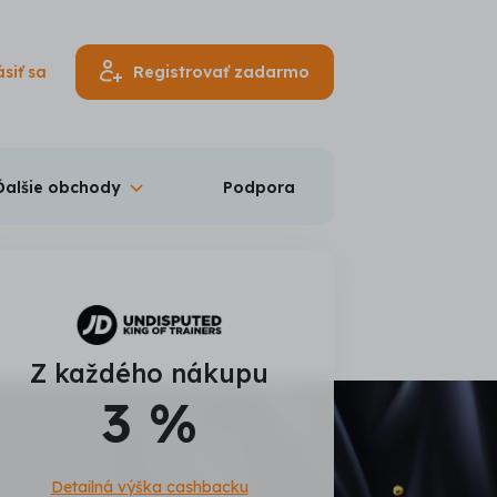
ásiť sa
Registrovať zadarmo
Ďalšie obchody
Podpora
Z každého nákupu
3 %
Detailná výška cashbacku