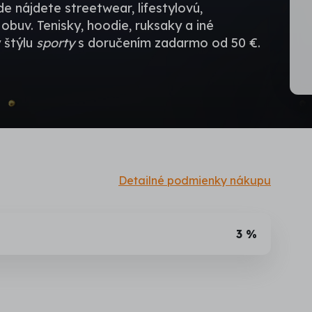
de nájdete streetwear, lifestylovú,
buv. Tenisky, hoodie, ruksaky a iné
 štýlu
sporty
s doručením zadarmo od 50 €.
Detailné podmienky nákupu
3 %