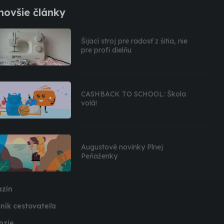
novšie články
Šijací stroj pre radosť z šitia, nie
pre profi dielňu
CASHBACK TO SCHOOL: Škola
volá!
Augustové novinky Plnej
Peňaženky
zín
ník cestovateľa
nzie