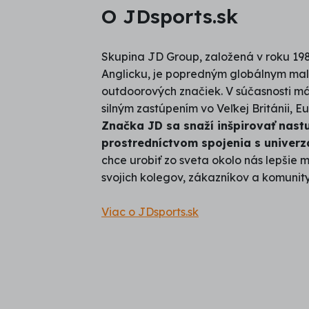
O JDsports.sk
Skupina JD Group, založená v roku 1
Anglicku, je popredným globálnym m
outdoorových značiek. V súčasnosti má
silným zastúpením vo Veľkej Británii, E
Značka JD sa snaží inšpirovať nast
prostredníctvom spojenia s univerz
chce urobiť zo sveta okolo nás lepšie m
svojich kolegov, zákazníkov a komunity
Viac o JDsports.sk