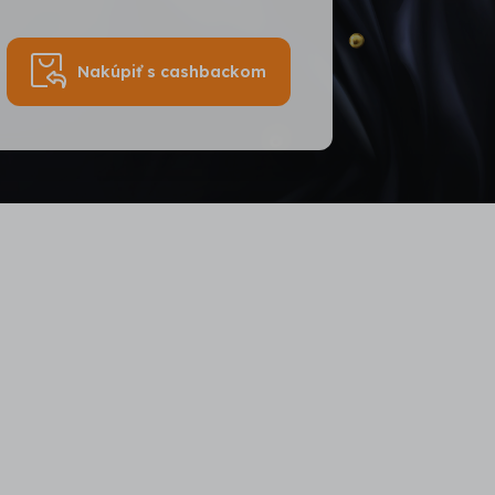
Nakúpiť s cashbackom