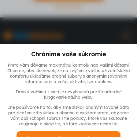
Ako to funguje
Cashback portál Plná Peňaženka
Najnovšie články
Chránime vaše súkromie
Ako funguje Plná Peňaženka a Cashback
Preto vám dávame maximálnu kontrolu nad vašimi dátami.
Obchody s cashbackom
Šijací stroj pre radosť z šitia, nie
Chceme, aby ste vedeli, že na zvýšenie vášho užívateľského
Kontaktujte nás
pre profi dielňu
komfortu ukladáme drobné súbory s anonyminizovanými
Akciové ponuky
informáciami o vašej aktivite, tzv. cookies.
Rozšírenie do prehliadača
Podpora
Sledujte nás
Drvivá väčšina z nich je nevyhnutná pre štandardné
fungovanie nášho webu.
Mobilná aplikácia
CASHBACK TO SCHOOL: Škola
facebook
twitter
instagram
volá!
Iné používame na to, aby sme získali anonymizované dáta
Vernostný program
Stiahnite si mobilnú aplikáciu
pre zlepšenie štruktúry a obsahu a niektoré preto, aby sme
Často kladené otázky
vám boli schopní zobraziť tie ponuky, ktoré vás skutočne
zaujímajú a skryť tie, o ktoré vyslovene nestojíte.
Reklamácie a garancia spokojnosti
Stiahnuť na AppStore
Augustové novinky Plnej
Peňaženky