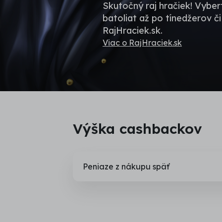
Skutočný raj hračiek! Vyber
batoliat až po tínedžerov 
RajHraciek.sk.
Viac o RajHraciek.sk
Výška cashbackov
Peniaze z nákupu späť