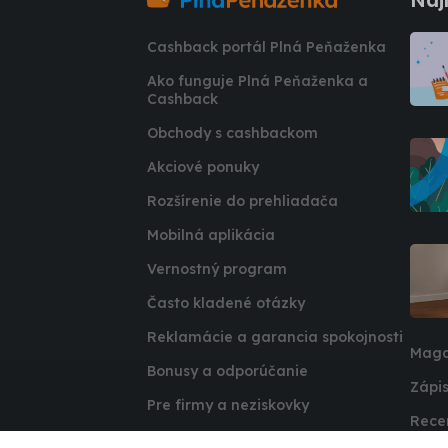
Cashback portál Plná Peňaženka
Ako funguje Plná Peňaženka a
Cashback
Obchody s cashbackom
Akciové ponuky
Rozšírenie do prehliadača
Mobilná aplikácia
Vernostný program
Často kladené otázky
Reklamácie a garancia spokojnosti
Maga
Bonusy a odporúčanie
Zápis
Pre firmy a neziskovky
Rece
Affiliate program