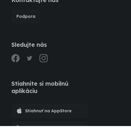
Podpora
Sledujte nás
facebook
twitter
instagram
Stiahnite si mobilnú
aplikáciu
Stiahnuť na AppStore
Stiahnuť na Google Play