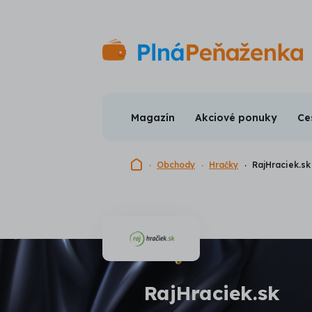
Magazín
Akciové ponuky
Ce
Domovská stránka
Obchody
Hračky
RajHraciek.sk
RajHraciek.sk