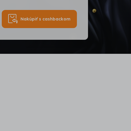
Nakúpiť s cashbackom