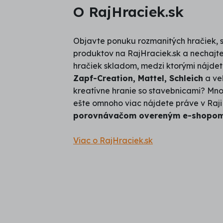
O RajHraciek.sk
Objavte ponuku rozmanitých hračiek, s
produktov na RajHraciek.sk a nechajte 
hračiek skladom, medzi ktorými nájdet
Zapf-Creation, Mattel, Schleich
a veľ
kreatívne hranie so stavebnicami? Mno
ešte omnoho viac nájdete práve v Raji
porovnávačom overeným e-shopom, k
Viac o RajHraciek.sk