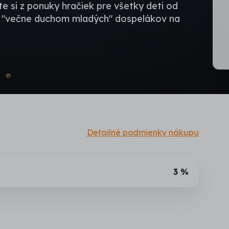
te si z ponuky hračiek pre všetky deti od
či "večne duchom mladých" dospelákov na
Detailné podmienky nákupu
3 %