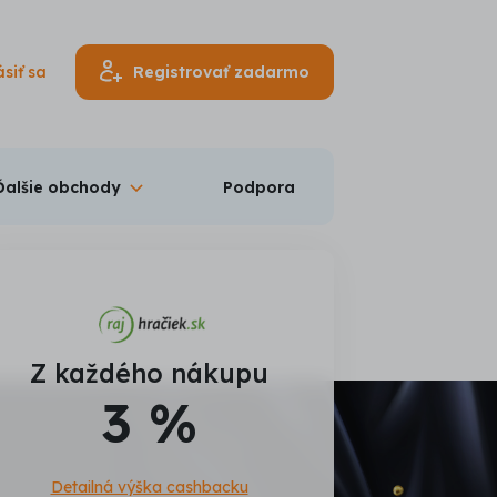
ásiť sa
Registrovať zadarmo
Ďalšie obchody
Podpora
Z každého nákupu
3 %
Detailná výška cashbacku