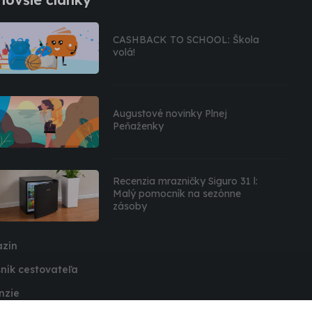
CASHBACK TO SCHOOL: Škola
volá!
Augustové novinky Plnej
Peňaženky
Recenzia mrazničky Siguro 31 l:
Malý pomocník na sezónne
zásoby
zín
ník cestovateľa
nzie