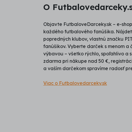
O Futbalovedarceky.
Objavte FutbaloveDarceky.sk – e-shop p
každého futbalového fanúšika. Nájdet
popredných klubov, vlastnú značku PITC
fanúšikov. Vyberte darček s menom a 
výbavou – všetko rýchlo, spoľahlivo a 
zdarma pri nákupe nad 50 €, registráci
a vaším darčekom spravíme radosť pre 
Viac o Futbalovedarceky.sk