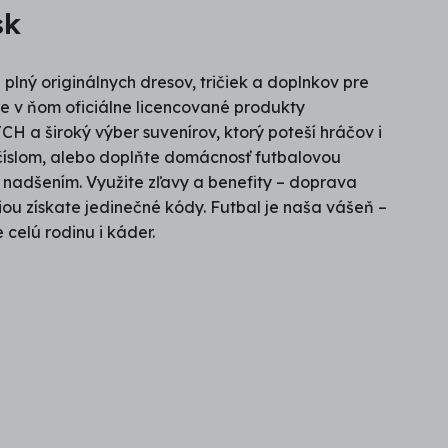
sk
lný originálnych dresov, tričiek a doplnkov pre
e v ňom oficiálne licencované produkty
H a široký výber suvenírov, ktorý poteší hráčov i
číslom, alebo doplňte domácnosť futbalovou
s nadšením. Využite zľavy a benefity – doprava
ou získate jedinečné kódy. Futbal je naša vášeň –
celú rodinu i káder.