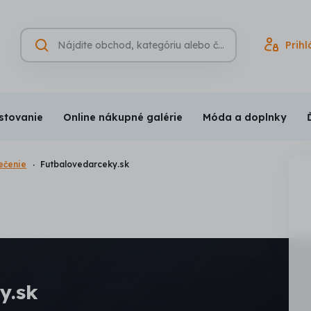
Hľadať
Prihl
Vyhľadávanie
(nepovinné)
stovanie
Online nákupné galérie
Móda a doplnky
ečenie
Futbalovedarceky.sk
y.sk