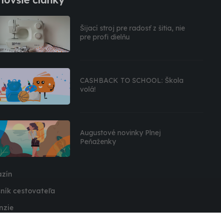
Šijací stroj pre radosť z šitia, nie
pre profi dielňu
CASHBACK TO SCHOOL: Škola
volá!
Augustové novinky Plnej
Peňaženky
zín
ník cestovateľa
nzie