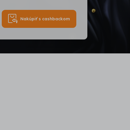
Nakúpiť s cashbackom