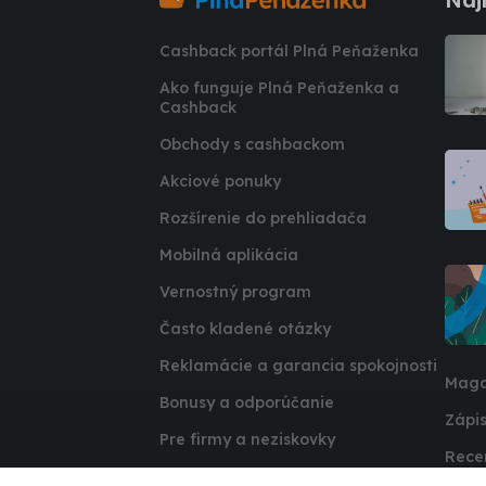
Cashback portál Plná Peňaženka
Ako funguje Plná Peňaženka a
Cashback
Obchody s cashbackom
Akciové ponuky
Rozšírenie do prehliadača
Mobilná aplikácia
Vernostný program
Často kladené otázky
Reklamácie a garancia spokojnosti
Maga
Bonusy a odporúčanie
Zápis
Pre firmy a neziskovky
Rece
Affiliate program