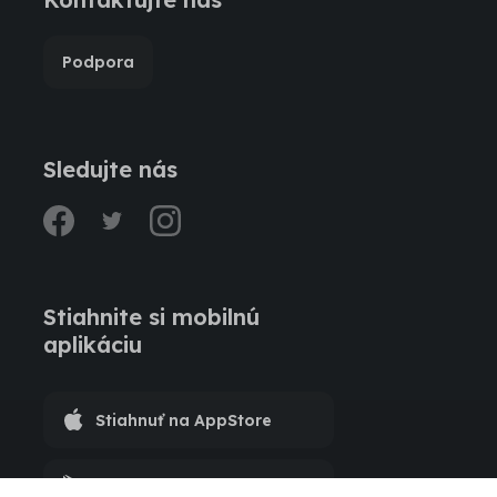
Podpora
Sledujte nás
facebook
twitter
instagram
Stiahnite si mobilnú
aplikáciu
Stiahnuť na AppStore
Stiahnuť na Google Play