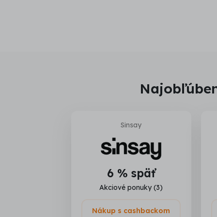
Najobľúben
Sinsay
6 % späť
Akciové ponuky (3)
Nákup s cashbackom