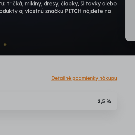
u: tričká, mikiny, dresy, čiapky, šiltovky alebo
produkty aj vlastnú značku PITCH nájdete na
Detailné podmienky nákupu
2,5 %