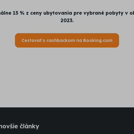
málne 15 % z ceny ubytovania pre vybrané pobyty v ob
2023.
Cestovať s cashbackom na Booking.com
novšie články