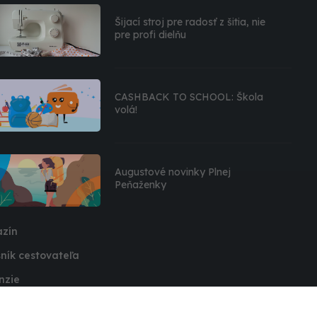
Šijací stroj pre radosť z šitia, nie
pre profi dielňu
CASHBACK TO SCHOOL: Škola
volá!
Augustové novinky Plnej
Peňaženky
zín
ník cestovateľa
nzie
ovory