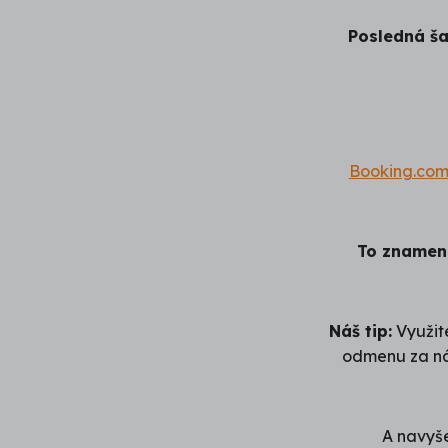
Posledná ša
Booking.co
To znamená
Náš tip:
Využite
odmenu za nák
A navyše