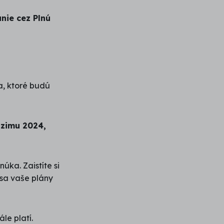
nie cez Plnú
a, ktoré budú
 zimu 2024,
úka. Zaistíte si
 sa vaše plány
le platí.