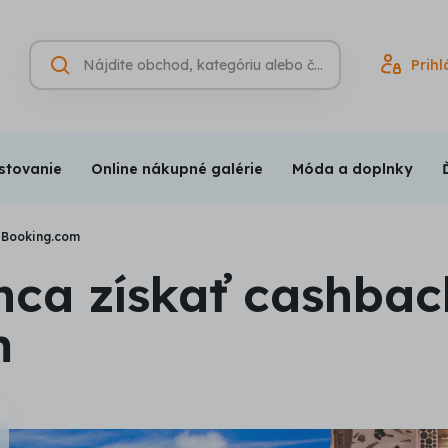
Hľadať
Prihl
Vyhľadávanie
(nepovinné)
stovanie
Online nákupné galérie
Móda a doplnky
 Booking.com
nca získať cashbac
m