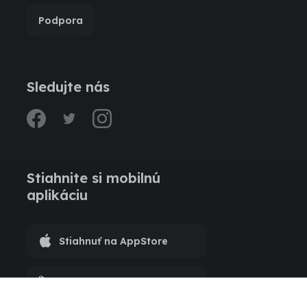
Podpora
Sledujte nás
facebook
twitter
instagram
Stiahnite si mobilnú
aplikáciu
Stiahnuť na AppStore
Stiahnuť na Google Play