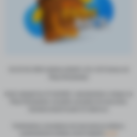
Od 13. 06. 2022 môžete súťažiť o 10 x 10 € bonus od
Plnej Peňaženky!
Stačí nakúpiť do 19. 06.2022 v akomkoľvek e-shope na
Plnej Peňaženke a budete zaradení do losovania.
Vyžrebovaných bude 10 výhercov.
Podmienkou zaradenia do losovania je súhlas s
podmienkami súťaže, ktoré nájdete
tu
.