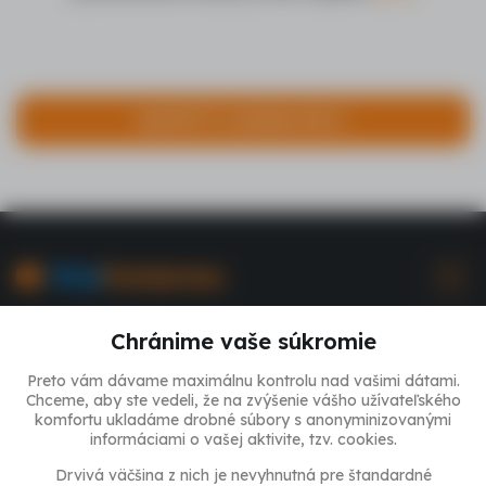
NAKÚPIŤ S CASHBACKOM >
Cashback portál Plná Peňaženka
Najnovšie články
Chránime vaše súkromie
Ako funguje Plná Peňaženka a Cashback
Preto vám dávame maximálnu kontrolu nad vašimi dátami.
Obchody s cashbackom
Šijací stroj pre radosť z šitia, nie
Chceme, aby ste vedeli, že na zvýšenie vášho užívateľského
Kontaktujte nás
pre profi dielňu
komfortu ukladáme drobné súbory s anonyminizovanými
Akciové ponuky
informáciami o vašej aktivite, tzv. cookies.
Rozšírenie do prehliadača
Podpora
Sledujte nás
Drvivá väčšina z nich je nevyhnutná pre štandardné