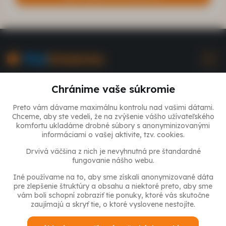
Cashback portál Plná Peňaženka
Najnovšie články
Chránime vaše súkromie
Ako funguje Plná Peňaženka a Cashback
Preto vám dávame maximálnu kontrolu nad vašimi dátami.
Obchody s cashbackom
Šijací stroj pre radosť z šitia, nie
Chceme, aby ste vedeli, že na zvýšenie vášho užívateľského
Kontaktujte nás
pre profi dielňu
komfortu ukladáme drobné súbory s anonyminizovanými
Akciové ponuky
informáciami o vašej aktivite, tzv. cookies.
Rozšírenie do prehliadača
Podpora
Sledujte nás
Drvivá väčšina z nich je nevyhnutná pre štandardné
fungovanie nášho webu.
Mobilná aplikácia
CASHBACK TO SCHOOL: Škola
facebook
twitter
instagram
volá!
Iné používame na to, aby sme získali anonymizované dáta
Vernostný program
Stiahnite si mobilnú aplikáciu
pre zlepšenie štruktúry a obsahu a niektoré preto, aby sme
Často kladené otázky
vám boli schopní zobraziť tie ponuky, ktoré vás skutočne
zaujímajú a skryť tie, o ktoré vyslovene nestojíte.
Reklamácie a garancia spokojnosti
Stiahnuť na AppStore
Augustové novinky Plnej
Peňaženky