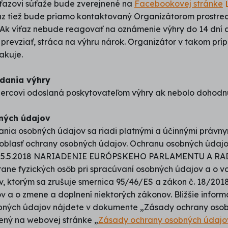
ťazovi súťaže bude zverejnené na
Facebookovej stránke
az tiež bude priamo kontaktovaný Organizátorom prostre
Ak víťaz nebude reagovať na oznámenie výhry do 14 dní a
 prevziať, stráca na výhru nárok. Organizátor v takom prí
akuje.
dania výhry
ercovi odoslaná poskytovateľom výhry ak nebolo dohodnu
ných údajov
nia osobných údajov sa riadi platnými a účinnými právny
 oblasť ochrany osobných údajov. Ochranu osobných údajo
 25.5.2018 NARIADENIE EURÓPSKEHO PARLAMENTU A RAD
rane fyzických osôb pri spracúvaní osobných údajov a o 
, ktorým sa zrušuje smernica 95/46/ES a zákon č. 18/2018 
 a o zmene a doplnení niektorých zákonov. Bližšie inform
bných údajov nájdete v dokumente „Zásady ochrany osob
nený na webovej stránke „
Zásady ochrany osobných údajo