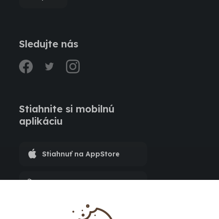
Sledujte nás
facebook
twitter
instagram
Stiahnite si mobilnú
aplikáciu
Stiahnuť na AppStore
Stiahnuť na Google Play