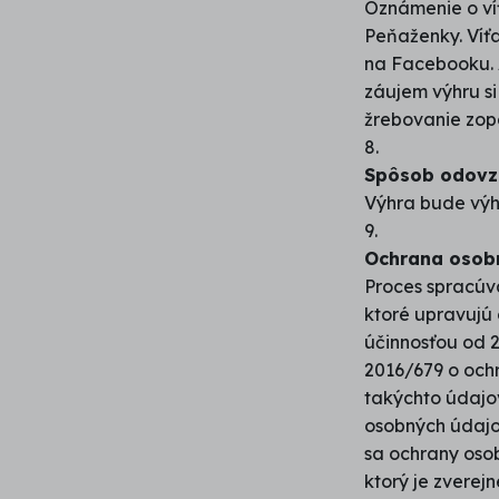
Oznámenie o ví
Peňaženky. Víť
na Facebooku. 
záujem výhru si
žrebovanie zop
8.
Spôsob odovz
Výhra bude výh
9.
Ochrana osob
Proces spracúva
ktoré upravujú
účinnosťou od
2016/679 o och
takýchto údajov
osobných údajov
sa ochrany oso
ktorý je zverej