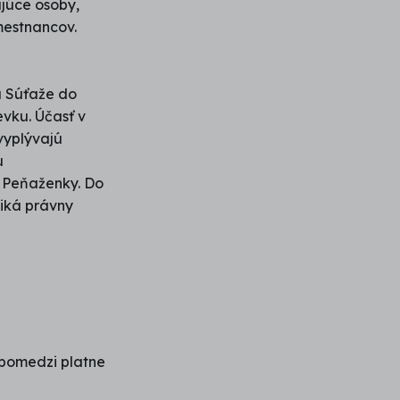
júce osoby,
mestnancov.
a Súťaže do
vku. Účasť v
vyplývajú
u
 Peňaženky. Do
niká právny
spomedzi platne