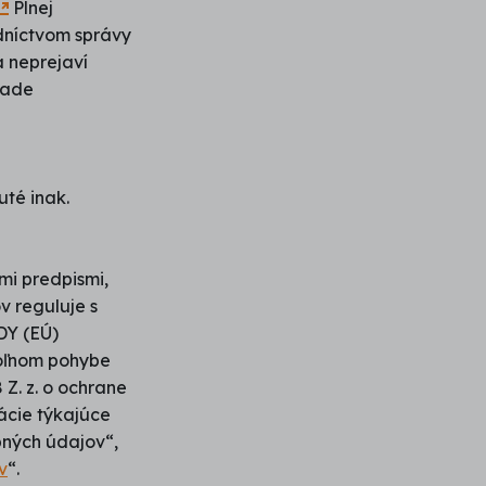
Plnej
dníctvom správy
 neprejaví
pade
té inak.
mi predpismi,
v reguluje s
Y (EÚ)
voľnom pohybe
Z. z. o ochrane
ácie týkajúce
ných údajov“,
v
“.