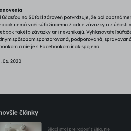
tanovenia
 účasťou na Súťaži zároveň potvrdzuje, že bol oboznámen
ebook nemá voči súťažiacemu žiadne záväzky a z účasti n
ebook takéto záväzky ani nevznikajú. Vyhlasovateľ súťaže
iadnym spôsobom sponzorovaná, podporovaná, spravovaná
bookom a nie je s Facebookom inak spojená.
. 06. 2020
novšie články
Šijací stroj pre radosť z šitia, nie