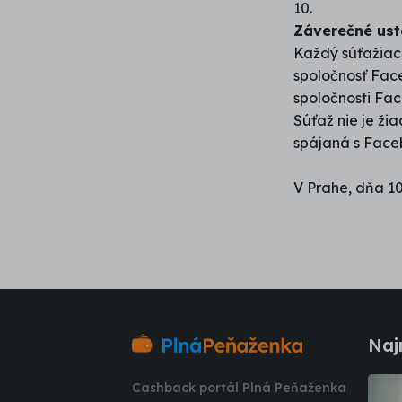
10.
Záverečné us
Každý súťažiaci
spoločnosť Fac
spoločnosti Fac
Súťaž nie je ž
spájaná s Face
V Prahe, dňa 10
Naj
Cashback portál Plná Peňaženka