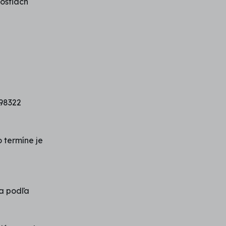
ostiach
298322
 termíne je
a podľa