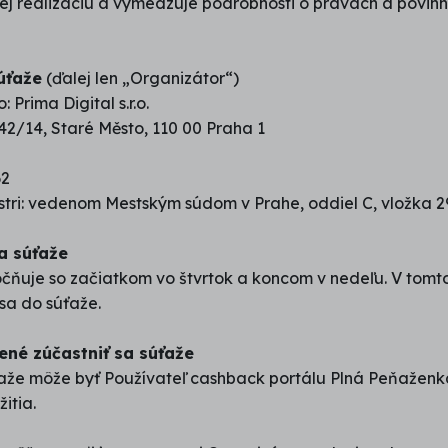
ej realizáciu a vymedzuje podrobnosti o právach a povinn
úťaže
(ďalej len „Organizátor“)
Prima Digital s.r.o.
42/14, Staré Město, 110 00 Praha 1
62
stri: vedenom Mestským súdom v Prahe, oddiel C, vložka 
a súťaže
čňuje so začiatkom vo štvrtok a koncom v nedeľu. V tomto
 sa do súťaže.
né zúčastniť sa súťaže
aže môže byť Používateľ cashback portálu Plná Peňaženk
itia.