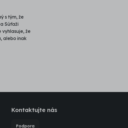
ý s tým, že
a Súťaži
 vyhlasuje, že
, alebo inak
Kontaktujte nás
Podpora