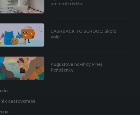
pre profi dielňu
CASHBACK TO SCHOOL: Škola
volá!
Augustové novinky Plnej
Peňaženky
zín
ník cestovateľa
nzie
ovory
že