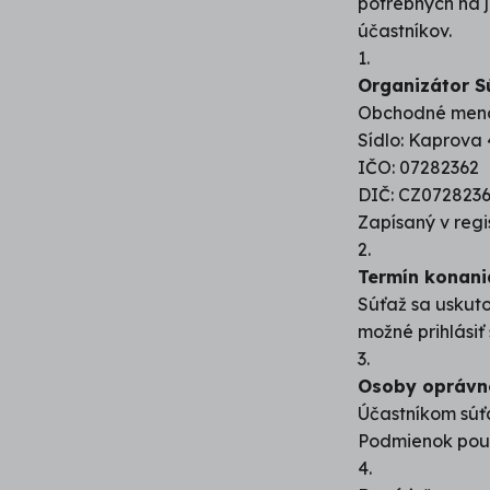
potrebných na j
účastníkov.
1.
Organizátor S
Obchodné meno: 
Sídlo: Kaprova 
IČO: 07282362
DIČ: CZ072823
Zapísaný v regi
2.
Termín konani
Súťaž sa uskuto
možné prihlásiť
3.
Osoby oprávne
Účastníkom súť
Podmienok použ
4.