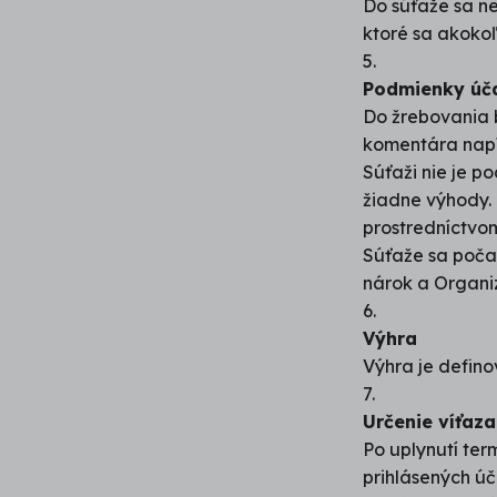
Do súťaže sa n
ktoré sa akokoľ
5.
Podmienky úča
Do žrebovania 
komentára napí
Súťaži nie je 
žiadne výhody. 
prostredníctv
Súťaže sa počas
nárok a Organiz
6.
Výhra
Výhra je defin
7.
Určenie víťaz
Po uplynutí ter
prihlásených ú