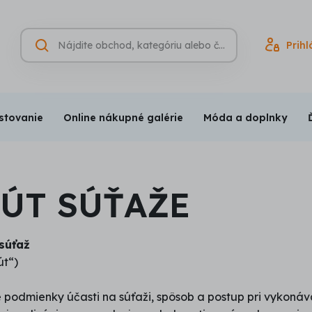
Hľadať
Prihl
Vyhľadávanie
(nepovinné)
stovanie
Online nákupné galérie
Móda a doplnky
TÚT SÚŤAŽE
súťaž
út“)
 podmienky účasti na súťaži, spôsob a postup pri vykonáva