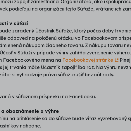
emôžu zapojiť zamestnanci Organizátora, ako i spolupracu
vek podieľajú na organizácii tejto Súťaže, vrátane ich za
sti v súťaži
bude zaradený Účastník Súťaže, ktorý počas doby trvani
še odpoveď na položenú otázku vo Facebookovom príspe
podmienená nákupom žiadneho tovaru. Z nákupu tovaru ne
Účasť v Súťaži v prípade výhry zahŕňa zverejnenie výherc
om Facebookového mena na
Facebookovej stránke
Plnej
 jej trvania môže Účastník zapojiť iba raz. Na výhru nevz
átor si vyhradzuje právo súťaž zrušiť bez náhrady.
ovaná v súťažnom príspevku na Facebooku.
a a oboznámenie o výhre
mínu na prihlásenie sa do súťaže bude víťaz vyžrebovaný 
častníkov náhodne.